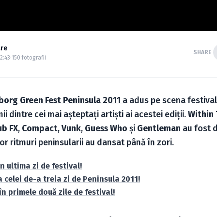
are
SHARE
12:43
·
150 fotografii
borg Green Fest Peninsula 2011
a adus pe scena festival
 dintre cei mai aşteptaţi artişti ai acestei ediţii.
Within
ub FX
,
Compact
,
Vunk
,
Guess Who
şi
Gentleman
au fost 
ror ritmuri peninsularii au dansat până în zori.
n ultima zi de festival!
 celei de-a treia zi de Peninsula 2011!
în primele două zile de festival!