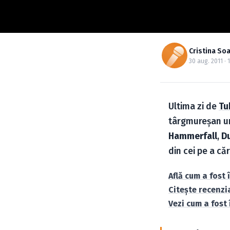
Cristina So
30 aug. 2011 · 
Ultima zi de
Tu
târgmureşan unii
Hammerfall
,
D
din cei pe a că
Află cum a fost î
Citeşte recenzia
Vezi cum a fost 