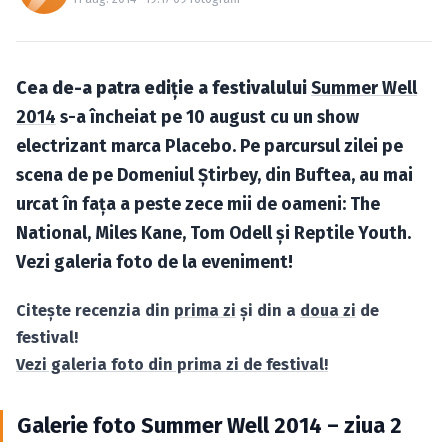
Caută în site...
Cea de-a patra ediţie a festivalului
Summer Well
2014
s-a încheiat pe 10 august cu un show
electrizant marca Placebo. Pe parcursul zilei pe
scena de pe Domeniul Ştirbey, din Buftea, au mai
urcat în faţa a peste zece mii de oameni: The
National, Miles Kane, Tom Odell şi Reptile Youth.
Vezi galeria foto de la eveniment!
Citeşte recenzia din
prima zi
şi din a
doua zi
de
festival!
Vezi galeria foto din prima zi de festival!
Galerie foto Summer Well 2014 – ziua 2