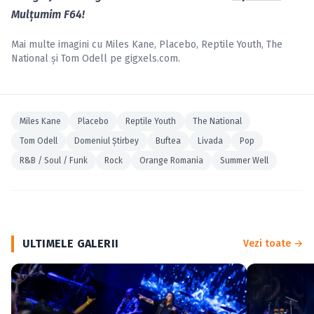
Mulţumim F64!
Mai multe imagini cu
Miles Kane
,
Placebo
,
Reptile Youth
,
The
National
și
Tom Odell
pe
gigxels.com
.
Miles Kane
Placebo
Reptile Youth
The National
Tom Odell
Domeniul Ştirbey
Buftea
Livada
Pop
R&B / Soul / Funk
Rock
Orange Romania
Summer Well
ULTIMELE GALERII
Vezi toate →