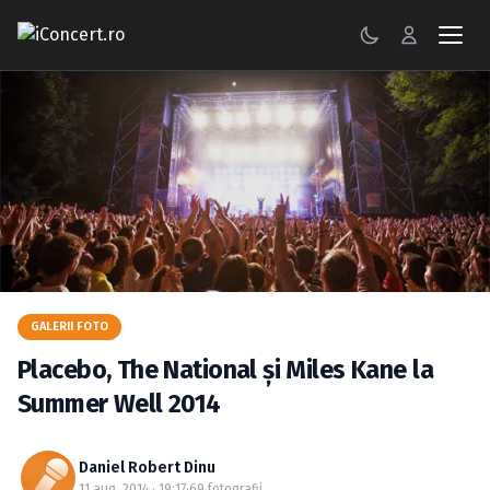
CONCERTE
FESTIVALURI
PETRECERI
ŞTIRI
RECENZII
GALERII FOTO
GALERII FOTO
Placebo, The National şi Miles Kane la
BILETE
Summer Well 2014
Autentificare
Daniel Robert Dinu
11 aug. 2014 · 19:17
·
69 fotografii