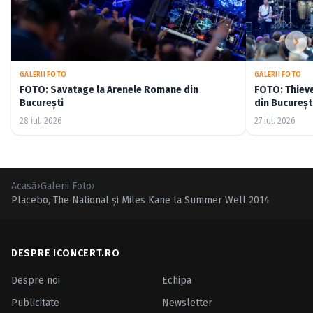
GALERII FOTO
GALERII FOTO
FOTO: Savatage la Arenele Romane din
FOTO: Thiev
București
din Bucureșt
28 iul. 2026
27 iul. 2026
Acasă
›
Galerii Foto
›
Placebo, The National şi Miles Kane la Summer Well 2014
DESPRE ICONCERT.RO
Despre noi
Echipa
Publicitate
Newsletter