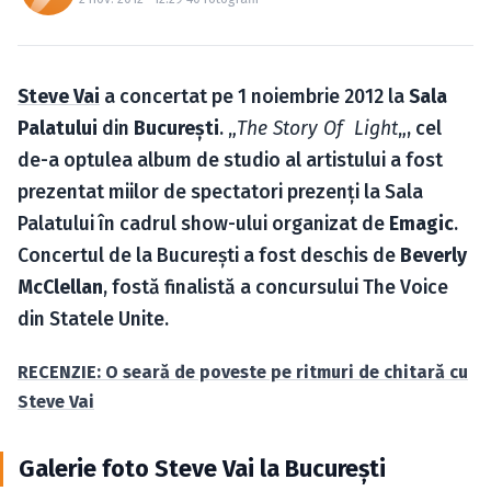
Caută în site...
Steve Vai
a concertat pe 1 noiembrie 2012 la
Sala
Palatului
din
Bucureşti
. „
The Story Of Light
„, cel
de-a optulea album de studio al artistului a fost
prezentat miilor de spectatori prezenţi la Sala
Palatului în cadrul show-ului organizat de
Emagic
.
Concertul de la Bucureşti a fost deschis de
Beverly
McClellan
, fostă finalistă a concursului The Voice
din Statele Unite.
RECENZIE: O seară de poveste pe ritmuri de chitară cu
Steve Vai
Galerie foto Steve Vai la Bucureşti