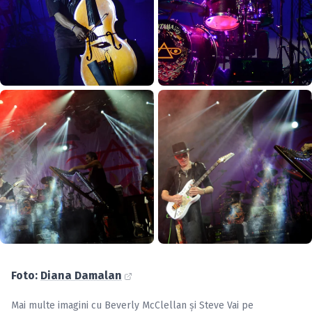
Foto:
Diana Damalan
Mai multe imagini cu
Beverly McClellan
și
Steve Vai
pe