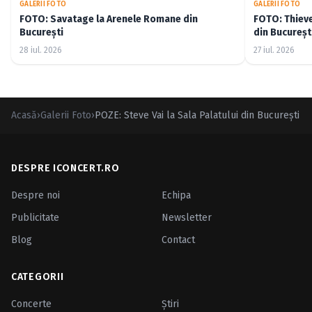
GALERII FOTO
GALERII FOTO
FOTO: Savatage la Arenele Romane din
FOTO: Thiev
București
din Bucureșt
28 iul. 2026
27 iul. 2026
Acasă
›
Galerii Foto
›
POZE: Steve Vai la Sala Palatului din Bucureşti
DESPRE ICONCERT.RO
Despre noi
Echipa
Publicitate
Newsletter
Blog
Contact
CATEGORII
Concerte
Ştiri