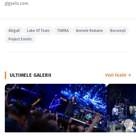
gigxels.com
.
Abigail
Lake Of Tears
TIARRA
Arenele Romane
Bucureşti
Project Events
ULTIMELE GALERII
Vezi toate →