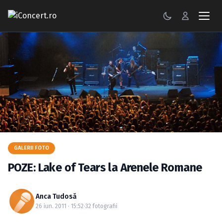
CONCERTE
FESTIVALURI
PETRECERI
ŞTIRI
RECENZII
GALERII FOTO
GALERII FOTO
POZE: Lake of Tears la Arenele Romane
BILETE
Anca Tudosă
Autentificare
26 iun. 2011 · 15:52
·
32 fotografii