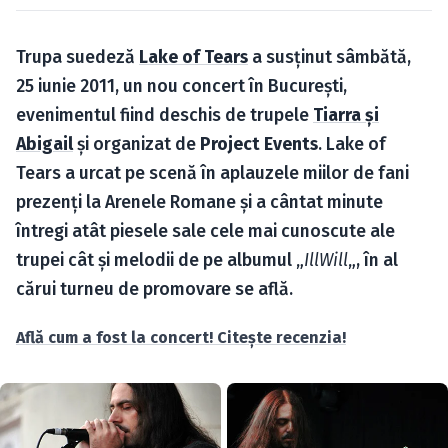
Caută în site...
Trupa suedeză
Lake of Tears
a susţinut sâmbătă,
25 iunie 2011, un nou concert în Bucureşti,
evenimentul fiind deschis de trupele
Tiarra şi
Abigail
şi organizat de
Project Events
. Lake of
Tears a urcat pe scenă în aplauzele miilor de fani
prezenţi la Arenele Romane şi a cântat minute
întregi atât piesele sale cele mai cunoscute ale
trupei cât şi melodii de pe albumul „
IllWill
„, în al
cărui turneu de promovare se află.
Află cum a fost la concert! Citeşte recenzia!