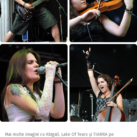
Mai multe imagini cu
Abigail
,
Lake Of Tears
și
TIARRA
pe