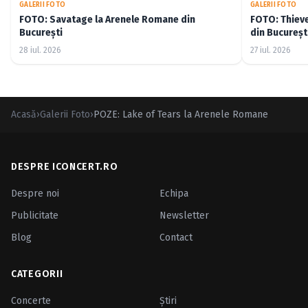
GALERII FOTO
GALERII FOTO
FOTO: Savatage la Arenele Romane din
FOTO: Thiev
București
din Bucureșt
28 iul. 2026
27 iul. 2026
Acasă
›
Galerii Foto
›
POZE: Lake of Tears la Arenele Romane
DESPRE ICONCERT.RO
Despre noi
Echipa
Publicitate
Newsletter
Blog
Contact
CATEGORII
Concerte
Ştiri