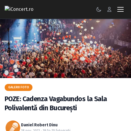
CONCERTE
FESTIVALURI
PETRECERI
ŞTIRI
RECENZII
GALERII FOTO
GALERII FOTO
POZE: Cadenza Vagabundos la Sala
BILETE
Polivalentă din Bucureşti
Autentificare
Daniel Robert Dinu
18 nov. 2012 · 18:54
·
70 fotografii