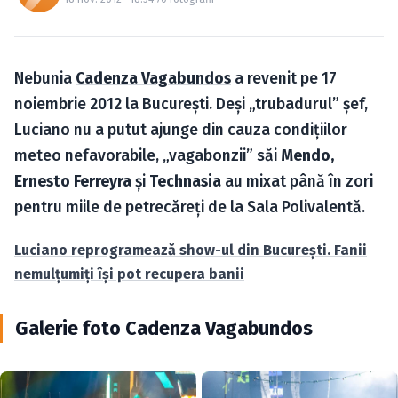
Caută în site...
Nebunia
Cadenza Vagabundos
a revenit pe 17
noiembrie 2012 la Bucureşti. Deşi „trubadurul” şef,
Luciano nu a putut ajunge din cauza condiţiilor
meteo nefavorabile, „vagabonzii” săi
Mendo,
Ernesto Ferreyra
şi
Technasia
au mixat până în zori
pentru miile de petrecăreţi de la Sala Polivalentă.
Luciano reprogramează show-ul din Bucureşti. Fanii
nemulţumiţi îşi pot recupera banii
Galerie foto Cadenza Vagabundos