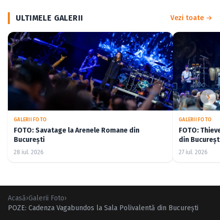
ULTIMELE GALERII
Vezi toate →
GALERII FOTO
GALERII FOTO
FOTO: Savatage la Arenele Romane din
FOTO: Thiev
București
din Bucureșt
28 iul. 2026
27 iul. 2026
Acasă
›
Galerii Foto
›
POZE: Cadenza Vagabundos la Sala Polivalentă din Bucureşti