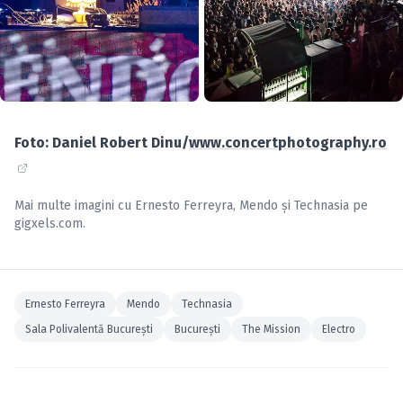
Foto: Daniel Robert Dinu/
www.concertphotography.ro
Mai multe imagini cu
Ernesto Ferreyra
,
Mendo
și
Technasia
pe
gigxels.com
.
Ernesto Ferreyra
Mendo
Technasia
Sala Polivalentă Bucureşti
Bucureşti
The Mission
Electro