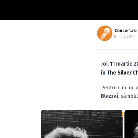
iConcert.ro
13 mart. 2010 · 
Joi, 11 martie 
în
The Silver C
Pentru cine nu a
Blazzaj
, sâmbăt