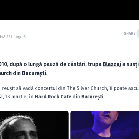
SHARE
1:45
·
32 fotografii
2010, după o lungă pauză de cântări, trupa
Blazzaj
a susţ
hurch
din
Bucureşti
.
 reuşit să vadă concertul din The Silver Church, îi poate ascul
ă, 13 martie, în
Hard Rock Cafe
din
Bucureşti
.