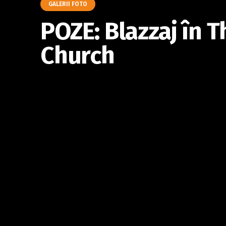
GALERII FOTO
POZE: Blazzaj în T
Church