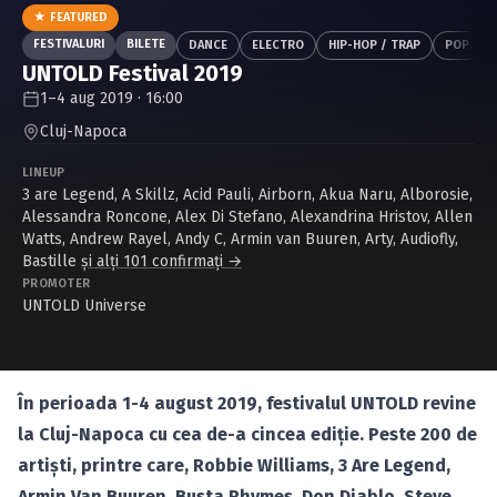
Caută în site...
★ FEATURED
FESTIVALURI
BILETE
DANCE
ELECTRO
HIP-HOP / TRAP
POP
UNTOLD Festival 2019
1–4 aug 2019 · 16:00
Cluj-Napoca
LINEUP
3 are Legend
,
A Skillz
,
Acid Pauli
,
Airborn
,
Akua Naru
,
Alborosie
,
Alessandra Roncone
,
Alex Di Stefano
,
Alexandrina Hristov
,
Allen
Watts
,
Andrew Rayel
,
Andy C
,
Armin van Buuren
,
Arty
,
Audiofly
,
Bastille
și alți 101 confirmați →
PROMOTER
UNTOLD Universe
În perioada 1-4 august 2019, festivalul UNTOLD revine
la Cluj-Napoca cu cea de-a cincea ediţie. Peste 200 de
artişti, printre care, Robbie Williams, 3 Are Legend,
Armin Van Buuren, Busta Rhymes, Don Diablo, Steve