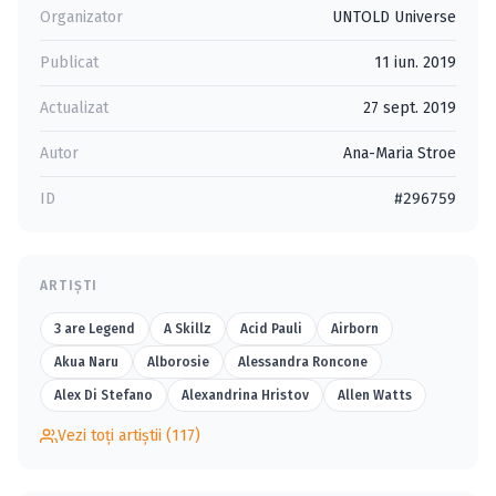
Organizator
UNTOLD Universe
Publicat
11 iun. 2019
Actualizat
27 sept. 2019
Autor
Ana-Maria Stroe
ID
#296759
ARTIȘTI
3 are Legend
A Skillz
Acid Pauli
Airborn
Akua Naru
Alborosie
Alessandra Roncone
Alex Di Stefano
Alexandrina Hristov
Allen Watts
Vezi toți artiștii (117)