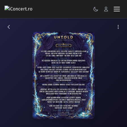
CONCERTE
FESTIVALURI
PETRECERI
ŞTIRI
RECENZII
GALERII FOTO
BILETE
Autentificare