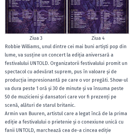
Ziua 3
Ziua 4
Robbie Williams
, unul dintre cei mai buni artişti pop din
lume, va susţine un concert la ediţia aniversară a
festivalului UNTOLD. Organizatorii festivalului promit un
spectacol cu adevărat suprem, pus în valoare şi de
producţia impresionantă pe care o vor pregăti. Show-ul
va dura peste 1 oră şi 30 de minute şi va însuma peste
50 de muzicieni şi dansatori care vor fi prezenţi pe
scenă, alături de starul britanic.
Armin van Buuren, artistul care a legat încă de la prima
ediţie a festivalului o prietenie şi o conexiune unică cu
fanii UNTOLD, marchează cea de-a cincea ediţie