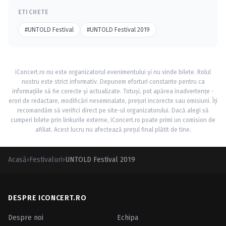
ETICHETE
#UNTOLD Festival
#UNTOLD Festival 2019
iConcert.ro nu este organizatorul evenimentului și nu vinde bilete. Rolul
nostru este strict informativ. Depunem eforturi constante pentru ca
informațiile să fie corecte și actualizate. Totuși, pot apărea inadvertențe -
erori de redactare, modificări nesemnalate, prețuri incorecte sau omisiuni. Îți
recomandăm să verifici direct pe site-ul organizatorului. Dacă alegi să
cumperi bilete prin linkurile externe, iConcert.ro poate primi un comision de
afiliat. Acest lucru nu afectează prețul final plătit de tine.
Acasă
›
Festivaluri
›
UNTOLD Festival 2019
DESPRE ICONCERT.RO
Despre noi
Echipa