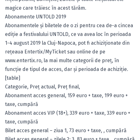
magice care trăiesc în acest tărâm.
Abonamente UNTOLD 2019
Abonamentele şi biletele de o zi pentru cea de-a cincea
ediţie a festivalului UNTOLD, ce va avea loc în perioada
1-4 august 2019 la Cluj-Napoca, pot fi achiziţionate din
reţeaua Entertix/MyTicket sau online de pe
www.entertix.ro
, la mai multe categorii de preţ, în
funcţie de tipul de acces, dar şi perioada de achiziţie.
[table]
Categorie, Preţ actual, Preţ final,
Abonament acces general, 159 euro + taxe, 199 euro +
taxe,
cumpără
Abonament acces VIP (18+), 339 euro + taxe, 339 euro +
taxe,
cumpără
Bilet acces general – ziua 1, 73 euro + taxe, ,
cumpără
Bilet acces general – zilele 2; 3, 83 euro + taxe, ,
cumpără