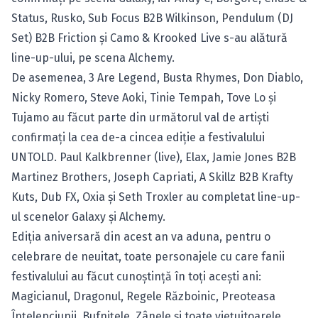
Status, Rusko, Sub Focus B2B Wilkinson, Pendulum (DJ
Set) B2B Friction şi Camo & Krooked Live s-au alătură
line-up-ului, pe scena Alchemy.
De asemenea,
3 Are Legend, Busta Rhymes, Don Diablo
,
Nicky Romero, Steve Aoki, Tinie Tempah, Tove Lo şi
Tujamo au făcut parte din următorul val de artişti
confirmaţi la cea de-a cincea ediţie a festivalului
UNTOLD. Paul Kalkbrenner (live), Elax, Jamie Jones B2B
Martinez Brothers, Joseph Capriati, A Skillz B2B Krafty
Kuts, Dub FX, Oxia şi Seth Troxler au completat line-up-
ul scenelor Galaxy şi Alchemy.
Ediţia aniversară din acest an va aduna, pentru o
celebrare de neuitat, toate personajele cu care fanii
festivalului au făcut cunoştinţă în toţi aceşti ani:
Magicianul, Dragonul, Regele Războinic, Preoteasa
Înţelepciunii, Bufniţele, Zânele şi toate vieţuitoarele