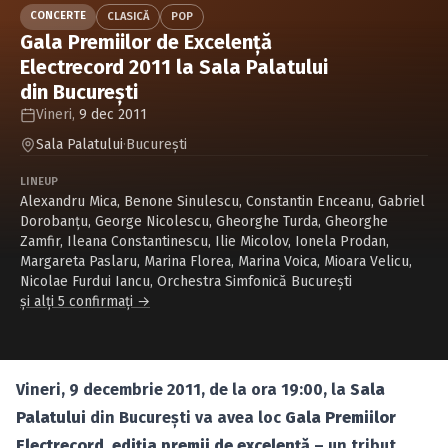
Caută în site...
CONCERTE
CLASICĂ
POP
Gala Premiilor de Excelenţă
Electrecord 2011 la Sala Palatului
din Bucureşti
Vineri,
9 dec 2011
Sala Palatului
·
Bucureşti
LINEUP
Alexandru Mica
,
Benone Sinulescu
,
Constantin Enceanu
,
Gabriel
Dorobanţu
,
George Nicolescu
,
Gheorghe Turda
,
Gheorghe
Zamfir
,
Ileana Constantinescu
,
Ilie Micolov
,
Ionela Prodan
,
Margareta Paslaru
,
Marina Florea
,
Marina Voica
,
Mioara Velicu
,
Nicolae Furdui Iancu
,
Orchestra Simfonică Bucureşti
și alți 5 confirmați →
Vineri, 9 decembrie 2011, de la ora 19:00, la
Sala
Palatului
din Bucureşti va avea loc
Gala Premiilor
Electrecord
,
ediţia premii de excelenţă
– un tribut