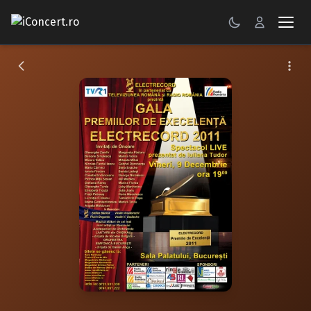
CONCERTE
FESTIVALURI
PETRECERI
ŞTIRI
RECENZII
GALERII FOTO
BILETE
Autentificare