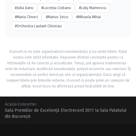
#Julia Jianu
#Lucreţia Ciobanu
#Luky Marinescu
#Maria Cîrneci
#Marius Ţeicu
#Mihaela Mihai
#Orchestra Lautarii Chisinau
iConcert.ro nu este organizatorul evenimentului și nu vinde bilete. Rolul
nostru este strict informativ. Depunem eforturi constante pentru ca
informațiile să fie corecte și actualizate. Totuși, pot apărea inadvertențe -
erori de redactare, modificări nesemnalate, prețuri incorecte sau omisiuni. Îți
recomandăm să verifici direct pe site-ul organizatorului. Dacă alegi să
cumperi bilete prin linkurile externe, iConcert.ro poate primi un comision de
afiliat. Acest lucru nu afectează prețul final plătit de tine.
Acasă
›
Concerte
›
Gala Premiilor de Excelenţă Electrecord 2011 la Sala Palatului
din Bucureşti