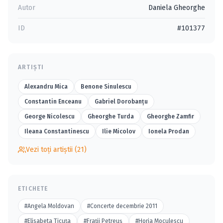
Autor
Daniela Gheorghe
ID
#101377
ARTIȘTI
Alexandru Mica
Benone Sinulescu
Constantin Enceanu
Gabriel Dorobanţu
George Nicolescu
Gheorghe Turda
Gheorghe Zamfir
Ileana Constantinescu
Ilie Micolov
Ionela Prodan
Vezi toți artiștii (21)
ETICHETE
#Angela Moldovan
#Concerte decembrie 2011
#Elisabeta Ticuţa
#Fraţii Petreuş
#Horia Moculescu