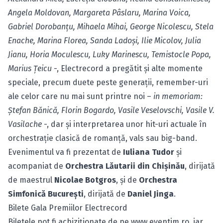
Angela Moldovan, Margareta Pâslaru, Marina Voica,
Gabriel Dorobanţu, Mihaela Mihai, George Nicolescu, Stela
Enache, Marina Florea, Sanda Ladoşi, Ilie Micolov, Julia
Jianu, Horia Moculescu, Luky Marinescu, Temistocle Popa,
Marius Ţeicu
-, Electrecord a pregătit şi alte momente
speciale, precum duete peste generaţii, remember-uri
ale celor care nu mai sunt printre noi –
in memoriam:
Ştefan Bănică, Florin Bogardo, Vasile Veselovschi, Vasile V.
Vasilache
-, dar şi interpretarea unor hit-uri actuale în
orchestraţie clasică de romanţă, vals sau big-band.
Evenimentul va fi prezentat de
Iuliana Tudor
şi
acompaniat de
Orchestra Lăutarii din Chişinău
, dirijată
de maestrul
Nicolae Botgros
, şi de
Orchestra
Simfonică Bucureşti
, dirijată de
Daniel Jinga
.
Bilete Gala Premiilor Electrecord
Biletele pot fi achiziţionate de pe
www.eventim.ro
, iar