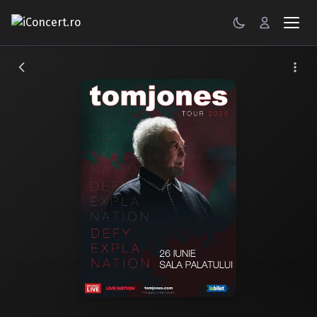
CONCERTE
FESTIVALURI
PETRECERI
ŞTIRI
RECENZII
GALERII FOTO
BILETE
Autentificare