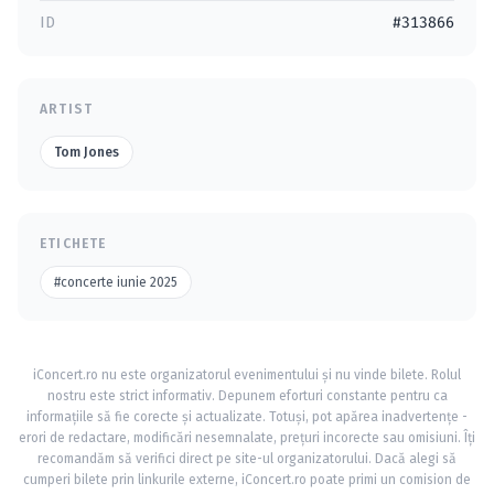
ID
#313866
ARTIST
Tom Jones
ETICHETE
#concerte iunie 2025
iConcert.ro nu este organizatorul evenimentului și nu vinde bilete. Rolul
nostru este strict informativ. Depunem eforturi constante pentru ca
informațiile să fie corecte și actualizate. Totuși, pot apărea inadvertențe -
erori de redactare, modificări nesemnalate, prețuri incorecte sau omisiuni. Îți
recomandăm să verifici direct pe site-ul organizatorului. Dacă alegi să
cumperi bilete prin linkurile externe, iConcert.ro poate primi un comision de