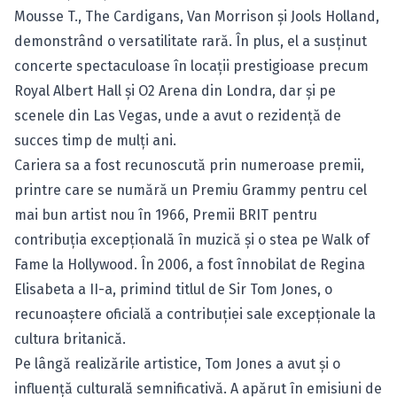
Mousse T., The Cardigans, Van Morrison și Jools Holland,
demonstrând o versatilitate rară. În plus, el a susținut
concerte spectaculoase în locații prestigioase precum
Royal Albert Hall și O2 Arena din Londra, dar și pe
scenele din Las Vegas, unde a avut o rezidență de
succes timp de mulți ani.
Cariera sa a fost recunoscută prin numeroase premii,
printre care se numără un Premiu Grammy pentru cel
mai bun artist nou în 1966, Premii BRIT pentru
contribuția excepțională în muzică și o stea pe Walk of
Fame la Hollywood. În 2006, a fost înnobilat de Regina
Elisabeta a II-a, primind titlul de Sir Tom Jones, o
recunoaștere oficială a contribuției sale excepționale la
cultura britanică.
Pe lângă realizările artistice, Tom Jones a avut și o
influență culturală semnificativă. A apărut în emisiuni de