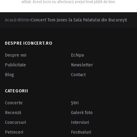
afiliat. Acest lucru nu afectează prețul final plătit de tine.
Acasă
›
Bilete
›
Concert Tom Jones la Sala Palatului din București
DESPRE ICONCERT.RO
Despre noi
Echipa
Publicitate
Newsletter
Blog
Contact
CATEGORII
Concerte
Ştiri
Recenzii
Galerii foto
Concursuri
Interviuri
Petreceri
Festivaluri