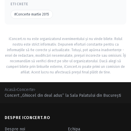
ETICHETE
#Concerte martie 2015
iConcert.ro nu este organizatorul evenimentului și nu vinde bilete. Rolul
nostru este strict informativ. Depunem eforturi constante pentru ca
informațiile să fie corecte și actualizate. Totuși, pot apărea inadvertențe -
erori de redactare, modificări nesemnalate, prețuri incorecte sau omisiuni. Îți
recomandăm să verifici direct pe site-ul organizatorului. Dacă alegi să
cumperi bilete prin linkurile externe, iConcert.ro poate primi un comision de
afiliat. Acest lucru nu afectează prețul final plătit de tine.
Acasă
›
Concerte
›
Concert „Ghiocel din deal adus” la Sala Palatului din Bucureşti
DESPRE ICONCERT.RO
Despre noi
Echipa