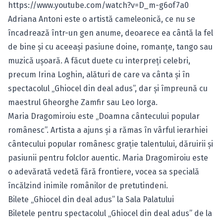
https://www.youtube.com/watch?v=D_m-g6of7a0
Adriana Antoni este o artistă cameleonică, ce nu se
încadrează într-un gen anume, deoarece ea cântă la fel
de bine şi cu aceeaşi pasiune doine, romanţe, tango sau
muzică uşoară. A făcut duete cu interpreţi celebri,
precum Irina Loghin, alături de care va cânta şi în
spectacolul „Ghiocel din deal adus”, dar şi împreună cu
maestrul Gheorghe Zamfir sau Leo Iorga.
Maria Dragomiroiu este „Doamna cântecului popular
românesc”. Artista a ajuns şi a rămas în vârful ierarhiei
cântecului popular românesc graţie talentului, dăruirii şi
pasiunii pentru folclor auentic. Maria Dragomiroiu este
o adevărată vedetă fără frontiere, vocea sa specială
încălzind inimile românilor de pretutindeni.
Bilete „Ghiocel din deal adus” la Sala Palatului
Biletele pentru spectacolul „Ghiocel din deal adus” de la