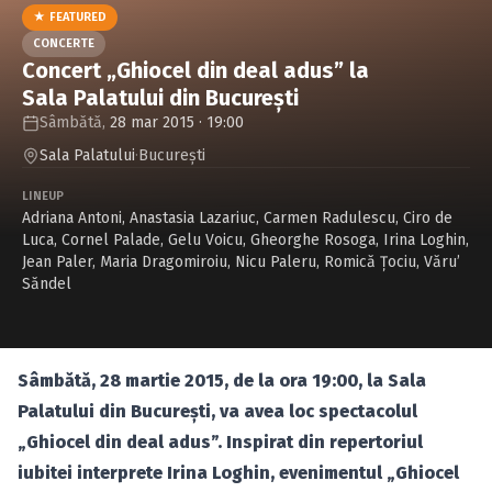
Caută în site...
★ FEATURED
CONCERTE
Concert „Ghiocel din deal adus” la
Sala Palatului din Bucureşti
Sâmbătă,
28 mar 2015 · 19:00
Sala Palatului
·
Bucureşti
LINEUP
Adriana Antoni
,
Anastasia Lazariuc
,
Carmen Radulescu
,
Ciro de
Luca
,
Cornel Palade
,
Gelu Voicu
,
Gheorghe Rosoga
,
Irina Loghin
,
Jean Paler
,
Maria Dragomiroiu
,
Nicu Paleru
,
Romică Ţociu
,
Văru’
Săndel
Sâmbătă, 28 martie 2015, de la ora 19:00, la Sala
Palatului din Bucureşti, va avea loc spectacolul
„Ghiocel din deal adus”. Inspirat din repertoriul
iubitei interprete Irina Loghin, evenimentul „Ghiocel