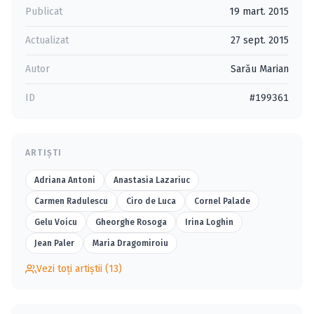
Publicat
19 mart. 2015
Actualizat
27 sept. 2015
Autor
Sarău Marian
ID
#199361
ARTIȘTI
Adriana Antoni
Anastasia Lazariuc
Carmen Radulescu
Ciro de Luca
Cornel Palade
Gelu Voicu
Gheorghe Rosoga
Irina Loghin
Jean Paler
Maria Dragomiroiu
Vezi toți artiștii (13)