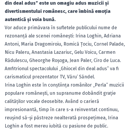
din deal adus” este un omagiu adus muzicii şi
divertismentului românesc, care îmbină emoţia
autentică şi voia bună.
Vor aduce primăvara în sufletele publicului nume de
rezonanţă ale scenei româneşti: Irina Loghin, Adriana
Antoni, Maria Dragomiroiu, Romică Ţociu, Cornel Palade,
Nicu Paleru, Anastasia Lazariuc, Gelu Voicu, Carmen
Rădulescu, Gheorghe Roşoga, Jean Paler, Ciro de Luca.
Amfitrionul spectacolului „Ghiocel din deal adus” va fi
carismaticul prezentator TV, Văru’ Săndel.
Irina Loghin este în conştiinţa românilor „Perla” muzicii
populare româneşti, un supranume dobândit graţie
calităţilor vocale deosebite. Având o carieră
impresionantă, timp în care s-a reinventat continuu,
reuşind să-şi păstreze nealterată prospeţimea, Irina
Loghin a fost mereu iubită cu pasiune de public.