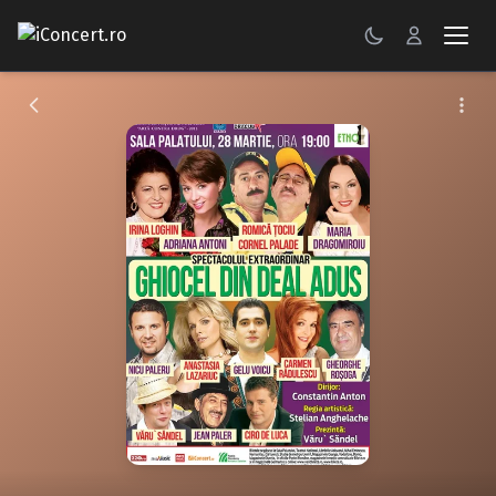
CONCERTE
FESTIVALURI
PETRECERI
ŞTIRI
RECENZII
GALERII FOTO
BILETE
Autentificare