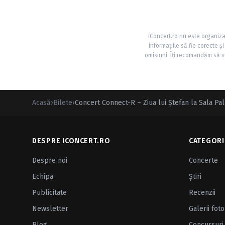
iConcert.ro nu este organiza
informațiile să fie corecte 
omisiuni. Îți recomandăm să ve
Acasă
›
Bilete
›
Concert Connect-R – Ziua lui Ștefan la Sala Pal
DESPRE ICONCERT.RO
CATEGORI
Despre noi
Concerte
Echipa
Ştiri
Publicitate
Recenzii
Newsletter
Galerii foto
Blog
Concursuri