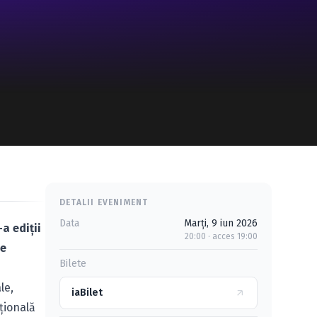
DETALII EVENIMENT
Data
Marți, 9 iun 2026
a ediții
20:00 · acces 19:00
de
Bilete
le,
iaBilet
țională