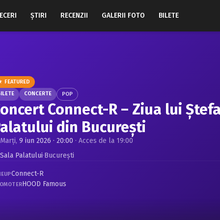
ECERI
ŞTIRI
RECENZII
GALERII FOTO
BILETE
★ FEATURED
ILETE
CONCERTE
POP
oncert Connect-R – Ziua lui Ștefa
alatului din București
Marți,
9 iun 2026 · 20:00
· Acces de la 19:00
Sala Palatului
·
Bucureşti
Connect-R
NEUP
HOOD Famous
OMOTER