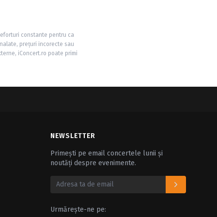
 eforturi constante pentru ca
nalate, prețuri incorecte sau
xterne, iConcert.ro poate primi
NEWSLETTER
Primești pe email concertele lunii și
noutăți despre evenimente.
Urmărește-ne pe: