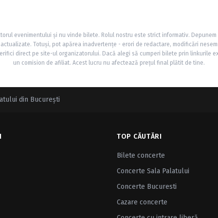
torul evenimentului și nu vinde bilete. Rolul nostru este strict informativ. Depunem
și actualizate. Totuși, pot apărea inadvertențe - erori de redactare, modificări nesem
rifici direct pe site-ul organizatorului. Dacă alegi să cumperi bilete prin linkurile e
un comision de afiliat. Acest lucru nu afectează prețul final plătit de tine.
atului din București
I
TOP CĂUTĂRI
Bilete concerte
Concerte Sala Palatului
Concerte Bucuresti
Cazare concerte
Concerte cu intrare liberă