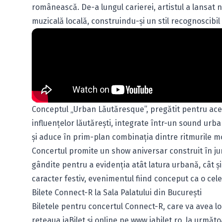
românească. De-a lungul carierei, artistul a lansat
muzicală locală, construindu-și un stil recognoscibil 
Conceptul „Urban Lăutăresque”, pregătit pentru ace
influențelor lăutărești, integrate într-un sound urba
și aduce în prim-plan combinația dintre ritmurile m
Concertul promite un show aniversar construit în juru
gândite pentru a evidenția atât latura urbană, cât și
caracter festiv, evenimentul fiind conceput ca o celeb
Bilete Connect-R la Sala Palatului din București
Biletele pentru concertul Connect-R, care va avea loc
rețeaua iaBilet și online pe
www.iabilet.ro
, la următo