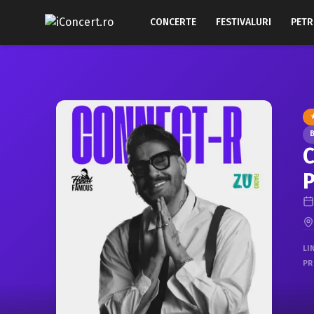
CONCERTE
FESTIVALURI
PETR
B
C
P
LI
PR