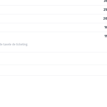
3
2
20
1
1
ude taxele de ticketing.