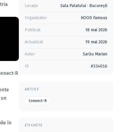
tria
Locație
Sala Palatului
·
Bucureşti
Organizator
HOOD Famous
Publicat
18 mai 2026
Actualizat
19 mai 2026
Autor
Sarău Marian
ID
#334016
Connect-R
mente
ARTIST
a un
Connect-R
ile în
ETICHETE