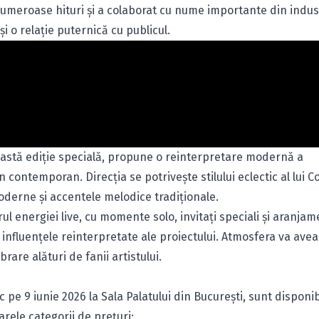
 numeroase hituri și a colaborat cu nume importante din indus
și o relație puternică cu publicul.
astă ediție specială, propune o reinterpretare modernă a
n contemporan. Direcția se potrivește stilului eclectic al lui 
oderne și accentele melodice tradiționale.
l energiei live, cu momente solo, invitați speciali și aranja
 influențele reinterpretate ale proiectului. Atmosfera va ave
rare alături de fanii artistului.
 pe 9 iunie 2026 la Sala Palatului din București, sunt disponib
arele categorii de prețuri: