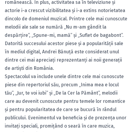
românească. În plus, activitatea sa în televiziune și
actorie i-a crescut vizibilitatea și i-a extins notorietatea
dincolo de domeniul muzical. Printre cele mai cunoscute
melodii ale sale se numără „Nu m-am gândit la
despărțire”, „Spune-mi, mamă” și „Suflet de bagabont”.
Datorită succesului acestor piese și a popularității sale
în mediul digital, Andrei Bănuță este considerat unul
dintre cei mai apreciați reprezentanți ai noii generații
de artiști din România.
Spectacolul va include unele dintre cele mai cunoscute
piese din repertoriul său, precum „Inima mea e locul
tău”, „Jur, te voi iubi” și „De la Cer la Pământ”, melodii
care au devenit cunoscute pentru temele lor romantice
și pentru popularitatea de care se bucură în rândul
publicului. Evenimentul va beneficia și de prezența unor
invitați speciali, promițând o seară în care muzica,