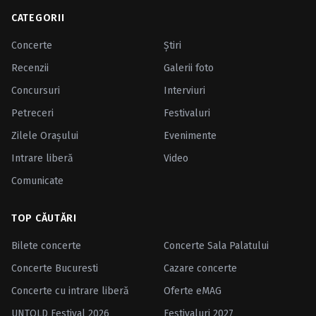
CATEGORII
Concerte
Ştiri
Recenzii
Galerii foto
Concursuri
Interviuri
Petreceri
Festivaluri
Zilele Oraşului
Evenimente
Intrare liberă
Video
Comunicate
TOP CĂUTĂRI
Bilete concerte
Concerte Sala Palatului
Concerte Bucuresti
Cazare concerte
Concerte cu intrare liberă
Oferte eMAG
UNTOLD Festival 2026
Festivaluri 2027