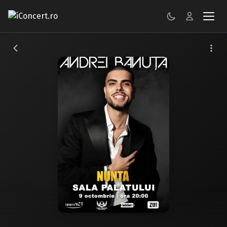
CONCERTE
FESTIVALURI
PETRECERI
ŞTIRI
RECENZII
GALERII FOTO
BILETE
Autentificare