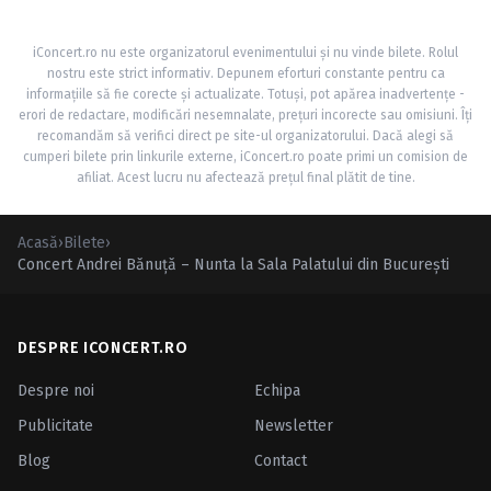
iConcert.ro nu este organizatorul evenimentului și nu vinde bilete. Rolul
nostru este strict informativ. Depunem eforturi constante pentru ca
informațiile să fie corecte și actualizate. Totuși, pot apărea inadvertențe -
erori de redactare, modificări nesemnalate, prețuri incorecte sau omisiuni. Îți
recomandăm să verifici direct pe site-ul organizatorului. Dacă alegi să
cumperi bilete prin linkurile externe, iConcert.ro poate primi un comision de
afiliat. Acest lucru nu afectează prețul final plătit de tine.
Acasă
›
Bilete
›
Concert Andrei Bănuță – Nunta la Sala Palatului din București
DESPRE ICONCERT.RO
Despre noi
Echipa
Publicitate
Newsletter
Blog
Contact