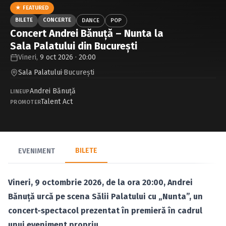
Caută în site...
★ FEATURED
BILETE
CONCERTE
DANCE
POP
Concert Andrei Bănuță – Nunta la
Sala Palatului din București
Vineri,
9 oct 2026 · 20:00
Sala Palatului
·
Bucureşti
Andrei Bănuță
LINEUP
Talent Act
PROMOTER
BILETE
EVENIMENT
Vineri, 9 octombrie 2026, de la ora 20:00, Andrei
Bănuță urcă pe scena Sălii Palatului cu „Nunta”, un
concert-spectacol prezentat în premieră în cadrul
unui eveniment propriu.