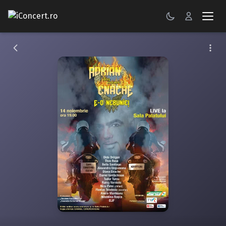
CONCERTE
FESTIVALURI
PETRECERI
ŞTIRI
RECENZII
GALERII FOTO
BILETE
Autentificare