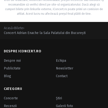
erori de redactare, modificări nesemnalate, prețuri incorecte sau omisiuni. Îți
recomandăm să verifici direct pe site-ul organizatorului. Dacă alegi să
cumperi bilete prin linkurile externe, iConcert.ro poate primi un comision de
afiliat. Acest lucru nu afectează prețul final plătit de tine.
Acasă
›
Bilete
›
Concert Adrian Enache la Sala Palatului din București
DESPRE ICONCERT.RO
Despre noi
Echipa
Publicitate
Newsletter
Blog
Contact
CATEGORII
Concerte
Ştiri
Recenzii
Galerii foto