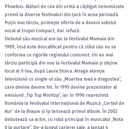
Phoebus. Alături de cea din urmă a câștigat nenumărate
premii la diverse festivaluri din țară în acea perioadă.
Puțin mai târziu, primește oferta de a deveni solistul
vocal al trupei Compact, dar refuză.
Debutul său muzical are loc la Festivalul Mamaia din
1989, însă este descalificat pentru că stilul său nu se
conforma cu rigorile regimului comunist. Un an mai
târziu participă din nou la Festivalul Mamaia și obține
locul al II-lea, după Laura Stoica. Atrage atenția
televiziunii cu single-ul său „Moartea mea e dragostea”,
care devine devine hit. În 1995 devine prezentator al
emisiunii „Tip Top Minitop”, iar în 1996 reprezintă
România la Festivalul Internaţional de Muzică „Cerbul de
Aur” de la Braşov și își lansează primul album. În 2002
debutează ca actor, cu rolul principal în musicalul „Nota
0 la purtare”. De-a lungul carierei sale, a lansat 4