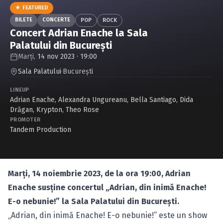
Caută în site...
★ FEATURED
BILETE
CONCERTE
POP
ROCK
Concert Adrian Enache la Sala
Palatului din București
Marți,
14 nov 2023 · 19:00
Sala Palatului
·
Bucureşti
LINEUP
Adrian Enache
,
Alexandra Ungureanu
,
Bella Santiago
,
Dida
Drăgan
,
Krypton
,
Theo Rose
PROMOTER
Tandem Production
Marți, 14 noiembrie 2023, de la ora 19:00, Adrian
Enache susține concertul „Adrian, din inimă Enache!
E-o nebunie!” la Sala Palatului din București.
„Adrian, din inimă Enache! E-o nebunie!” este un show