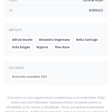
Autor
Lorena Roșu
ID
#309453
ARTIȘTI
Adrian Enache
Alexandra Ungureanu
Bella Santiago
Dida Drăgan
Krypton
Theo Rose
ETICHETE
#concerte noiembrie 2023
iConcert.ro nu este organizatorul evenimentului și nu vinde bilete. Rolul
nostru este strict informativ. Depunem eforturi constante pentru ca
informațiile să fie corecte și actualizate. Totuși, pot apărea inadvertențe -