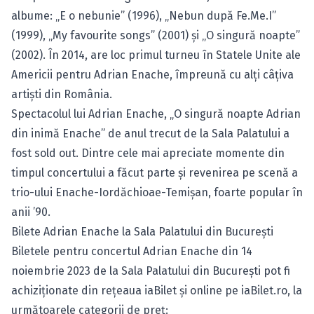
albume: „E o nebunie” (1996), „Nebun după Fe.Me.I”
(1999), „My favourite songs” (2001) și „O singură noapte”
(2002). În 2014, are loc primul turneu în Statele Unite ale
Americii pentru Adrian Enache, împreună cu alți câțiva
artiști din România.
Spectacolul lui Adrian Enache, „O singură noapte Adrian
din inimă Enache” de anul trecut de la Sala Palatului a
fost sold out. Dintre cele mai apreciate momente din
timpul concertului a făcut parte și revenirea pe scenă a
trio-ului Enache-Iordăchioae-Temișan, foarte popular în
anii ’90.
Bilete Adrian Enache la Sala Palatului din București
Biletele pentru concertul Adrian Enache din 14
noiembrie 2023 de la Sala Palatului din București pot fi
achiziționate din rețeaua iaBilet și online pe
iaBilet.ro
, la
următoarele categorii de preț: