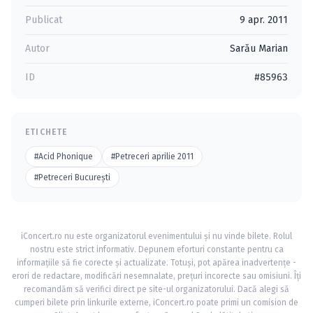
Publicat
9 apr. 2011
Autor
Sarău Marian
ID
#85963
ETICHETE
#Acid Phonique
#Petreceri aprilie 2011
#Petreceri Bucureşti
iConcert.ro nu este organizatorul evenimentului și nu vinde bilete. Rolul
nostru este strict informativ. Depunem eforturi constante pentru ca
informațiile să fie corecte și actualizate. Totuși, pot apărea inadvertențe -
erori de redactare, modificări nesemnalate, prețuri incorecte sau omisiuni. Îți
recomandăm să verifici direct pe site-ul organizatorului. Dacă alegi să
cumperi bilete prin linkurile externe, iConcert.ro poate primi un comision de