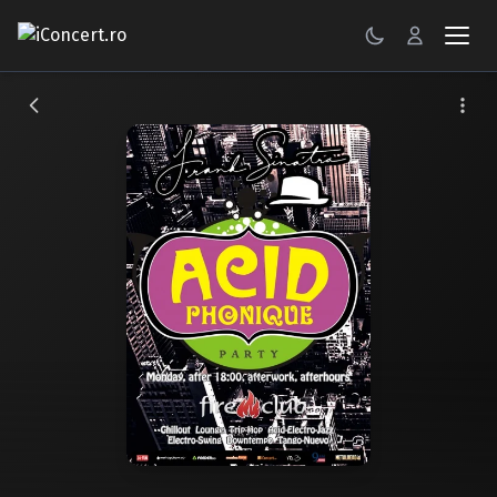
CONCERTE
FESTIVALURI
PETRECERI
ŞTIRI
RECENZII
GALERII FOTO
BILETE
Autentificare