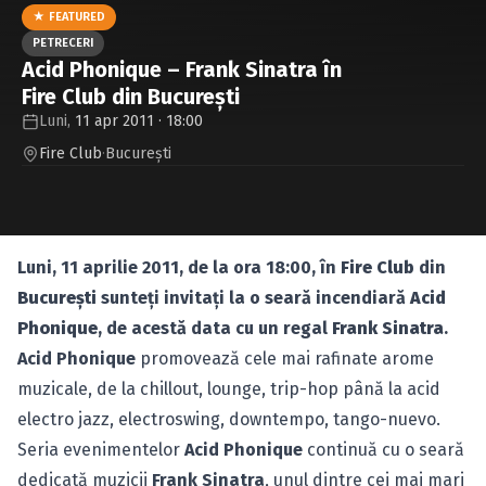
Caută în site...
★ FEATURED
PETRECERI
Acid Phonique – Frank Sinatra în
Fire Club din Bucureşti
Luni,
11 apr 2011 · 18:00
Fire Club
·
Bucureşti
Luni, 11 aprilie 2011, de la ora 18:00, în
Fire Club
din
Bucureşti
sunteţi invitaţi la o seară incendiară
Acid
Phonique
, de acestă data cu un regal
Frank Sinatra
.
Acid Phonique
promovează cele mai rafinate arome
muzicale, de la chillout, lounge, trip-hop până la acid
electro jazz, electroswing, downtempo, tango-nuevo.
Seria evenimentelor
Acid Phonique
continuă cu o seară
dedicată muzicii
Frank Sinatra
, unul dintre cei mai mari