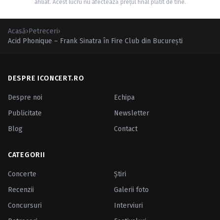
afiliat. Acest lucru nu afectează prețul final plătit de tine.
Acasă
›
Petreceri
›
Acid Phonique – Frank Sinatra în Fire Club din Bucureşti
DESPRE ICONCERT.RO
Despre noi
Echipa
Publicitate
Newsletter
Blog
Contact
CATEGORII
Concerte
Ştiri
Recenzii
Galerii foto
Concursuri
Interviuri