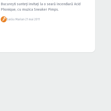
Bucureşti sunteţi invitaţi la o seară incendiară Acid
Phonique, cu muzica Sneaker Pimps.
Sarău Marian
·
21 mai 2011