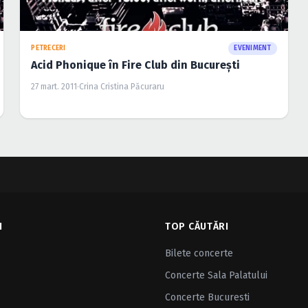
PETRECERI
EVENIMENT
Acid Phonique în Fire Club din Bucureşti
27 mart. 2011
·
Crina Cristina Păcuraru
I
TOP CĂUTĂRI
Bilete concerte
Concerte Sala Palatului
Concerte Bucuresti