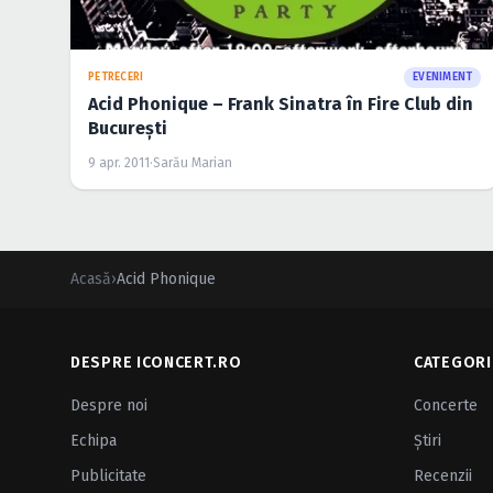
PETRECERI
EVENIMENT
Acid Phonique – Frank Sinatra în Fire Club din
Bucureşti
9 apr. 2011
·
Sarău Marian
Acasă
›
Acid Phonique
DESPRE ICONCERT.RO
CATEGORI
Despre noi
Concerte
Echipa
Ştiri
Publicitate
Recenzii