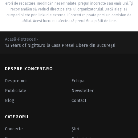
erori de redactare, modificări nesemnalate, prețuri incorecte sau omisiuni. Îți
recomandăm să verifici direct pe site-ul organizatorului. Dacă alegi să
cumperi bilete prin linkurile externe, iConcert.ro poate primi un comision de
afiliat. Acest lucru nu afectează prețul final plătit de tine.
Acasă
›
Petreceri
›
13 Years of Nights.ro la Casa Presei Libere din Bucureşti
DESPRE ICONCERT.RO
Despre noi
Echipa
Publicitate
Newsletter
Blog
Contact
CATEGORII
Concerte
Ştiri