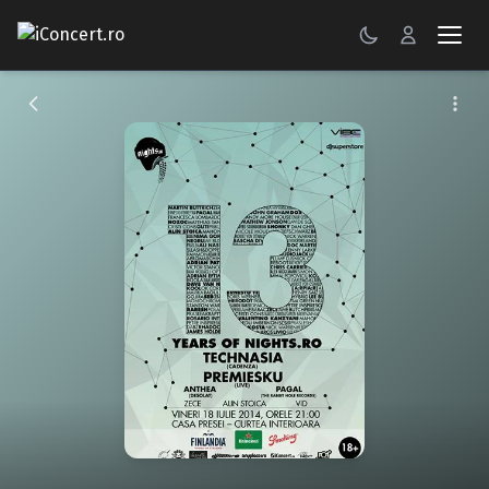
CONCERTE
FESTIVALURI
PETRECERI
ŞTIRI
RECENZII
GALERII FOTO
BILETE
Autentificare