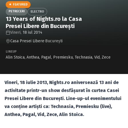
Caută în site...
★ FEATURED
PETRECERI
ELECTRO
13 Years of Nights.ro la Casa
Presei Libere din Bucureşti
Vineri,
18 iul 2014
Casa Presei Libere
·
Bucureşti
LINEUP
Alin Stoica
,
Anthea
,
Pagal
,
Premiesku
,
Technasia
,
Vid
,
Zece
Vineri, 18 iulie 2013, Nights.ro aniversează 13 ani de
activitate printr-un show desfăşurat în curtea Casei
Presei Libere din Bucureşti. Line-up-ul evenimentului
va conţine artişti ca: Technasia, Premiesku (live),
Anthea, Pagal, Vid, Zece, Alin Stoica.