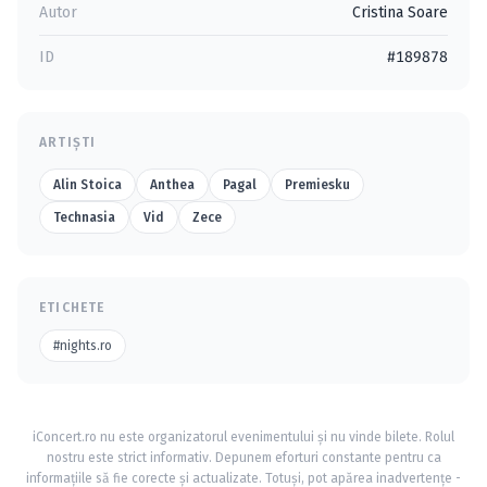
Autor
Cristina Soare
ID
#189878
ARTIȘTI
Alin Stoica
Anthea
Pagal
Premiesku
Technasia
Vid
Zece
ETICHETE
#nights.ro
iConcert.ro nu este organizatorul evenimentului și nu vinde bilete. Rolul
nostru este strict informativ. Depunem eforturi constante pentru ca
informațiile să fie corecte și actualizate. Totuși, pot apărea inadvertențe -