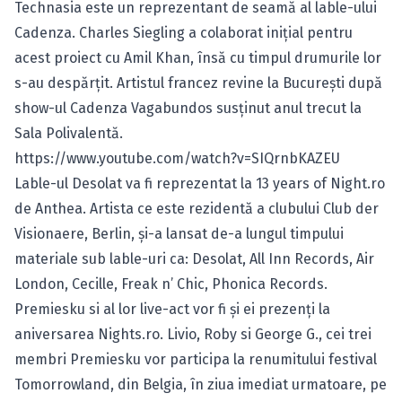
Technasia este un reprezentant de seamă al lable-ului
Cadenza. Charles Siegling a colaborat iniţial pentru
acest proiect cu Amil Khan, însă cu timpul drumurile lor
s-au despărţit. Artistul francez revine la Bucureşti după
show-ul
Cadenza Vagabundos susţinut anul trecut la
Sala Polivalentă.
https://www.youtube.com/watch?v=SIQrnbKAZEU
Lable-ul Desolat va fi reprezentat la 13 years of Night.ro
de Anthea. Artista ce este rezidentă a clubului Club der
Visionaere, Berlin, şi-a lansat de-a lungul timpului
materiale sub lable-uri ca: Desolat, All Inn Records, Air
London, Cecille, Freak n’ Chic, Phonica Records.
Premiesku si al lor live-act vor fi şi ei prezenţi la
aniversarea Nights.ro. Livio, Roby si George G., cei trei
membri Premiesku vor participa la renumitului festival
Tomorrowland, din Belgia, în ziua imediat urmatoare, pe