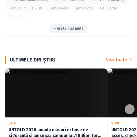
Festivaluri Iulie 2010
Gary Moore
Jon Noyce
Neil Carter
Talvin Singh
+ Arată mai mult
ULTIMELE DIN ŞTIRI
Vezi toate →
ŞTIRI
ŞTIRI
UNTOLD 2026 anunță măsuri extinse de
UNTOLD 2026:
siguranță și lansează campania „1 Billion for
acces, check-