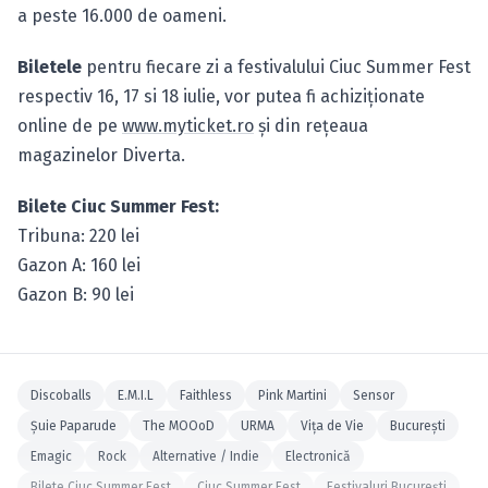
a peste 16.000 de oameni.
Biletele
pentru fiecare zi a festivalului Ciuc Summer Fest
respectiv 16, 17 si 18 iulie, vor putea fi achiziţionate
online de pe
www.myticket.ro
şi din reţeaua
magazinelor Diverta.
Bilete Ciuc Summer Fest:
Tribuna: 220 lei
Gazon A: 160 lei
Gazon B: 90 lei
Discoballs
E.M.I.L
Faithless
Pink Martini
Sensor
Şuie Paparude
The MOOoD
URMA
Viţa de Vie
Bucureşti
Emagic
Rock
Alternative / Indie
Electronică
Bilete Ciuc Summer Fest
Ciuc Summer Fest
Festivaluri Bucureşti