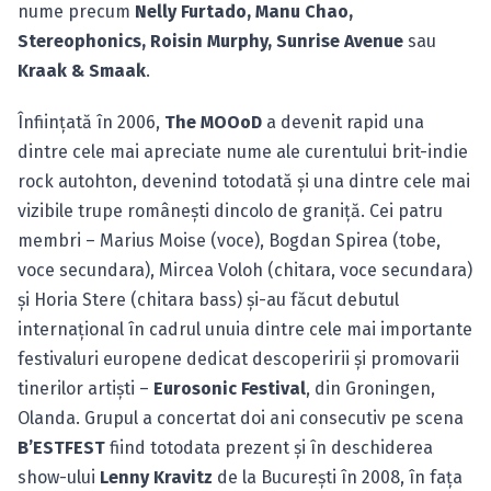
nume precum
Nelly Furtado, Manu Chao,
Stereophonics, Roisin Murphy, Sunrise Avenue
sau
Kraak & Smaak
.
Înfiinţată în 2006,
The MOOoD
a devenit rapid una
dintre cele mai apreciate nume ale curentului brit-indie
rock autohton, devenind totodată şi una dintre cele mai
vizibile trupe româneşti dincolo de graniţă. Cei patru
membri – Marius Moise (voce), Bogdan Spirea (tobe,
voce secundara), Mircea Voloh (chitara, voce secundara)
şi Horia Stere (chitara bass) şi-au făcut debutul
internaţional în cadrul unuia dintre cele mai importante
festivaluri europene dedicat descoperirii şi promovarii
tinerilor artişti –
Eurosonic Festival
, din Groningen,
Olanda. Grupul a concertat doi ani consecutiv pe scena
B’ESTFEST
fiind totodata prezent şi în deschiderea
show-ului
Lenny Kravitz
de la Bucureşti în 2008, în faţa