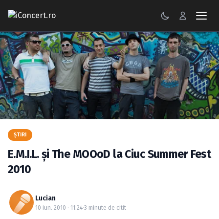
CONCERTE
FESTIVALURI
PETRECERI
ŞTIRI
RECENZII
ŞTIRI
E.M.I.L. şi The MOOoD la Ciuc Summer Fest
GALERII FOTO
2010
BILETE
Lucian
Autentificare
10 iun. 2010 · 11:24
·
3 minute de citit