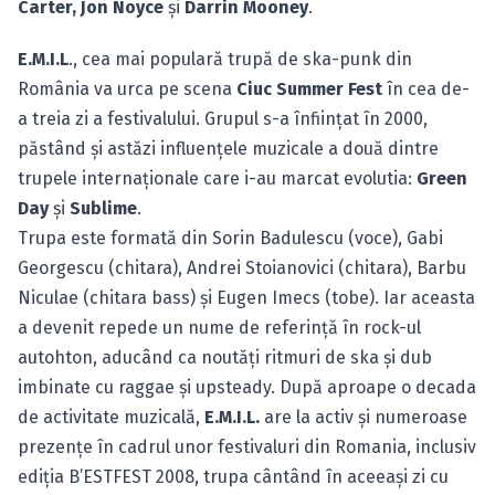
Carter, Jon Noyce
şi
Darrin Mooney
.
E.M.I.L
., cea mai populară trupă de ska-punk din
România va urca pe scena
Ciuc Summer Fest
în cea de-
a treia zi a festivalului. Grupul s-a înfiinţat în 2000,
păstând şi astăzi influenţele muzicale a două dintre
trupele internaţionale care i-au marcat evolutia:
Green
Day
şi
Sublime
.
Trupa este formată din Sorin Badulescu (voce), Gabi
Georgescu (chitara), Andrei Stoianovici (chitara), Barbu
Niculae (chitara bass) şi Eugen Imecs (tobe). Iar aceasta
a devenit repede un nume de referinţă în rock-ul
autohton, aducând ca noutăţi ritmuri de ska şi dub
imbinate cu raggae şi upsteady. După aproape o decada
de activitate muzicală,
E.M.I.L.
are la activ şi numeroase
prezenţe în cadrul unor festivaluri din Romania, inclusiv
ediţia B’ESTFEST 2008, trupa cântând în aceeaşi zi cu