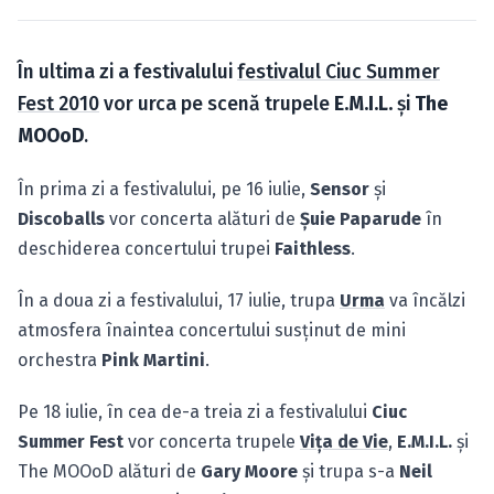
Caută în site...
În ultima zi a festivalului
festivalul Ciuc Summer
Fest 2010
vor urca pe scenă trupele
E.M.I.L.
şi
The
MOOoD
.
În prima zi a festivalului, pe 16 iulie,
Sensor
şi
Discoballs
vor concerta alături de
Şuie Paparude
în
deschiderea concertului trupei
Faithless
.
În a doua zi a festivalului, 17 iulie, trupa
Urma
va încălzi
atmosfera înaintea concertului susţinut de mini
orchestra
Pink Martini
.
Pe 18 iulie, în cea de-a treia zi a festivalului
Ciuc
Summer Fest
vor concerta trupele
Viţa de Vie
,
E.M.I.L.
şi
The MOOoD alături de
Gary Moore
şi trupa s-a
Neil