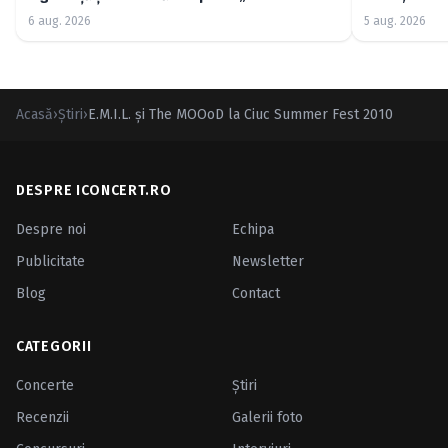
Good”
6 aug. 2026
5 aug. 2026
Acasă
›
Ştiri
›
E.M.I.L. şi The MOOoD la Ciuc Summer Fest 2010
DESPRE ICONCERT.RO
Despre noi
Echipa
Publicitate
Newsletter
Blog
Contact
CATEGORII
Concerte
Ştiri
Recenzii
Galerii foto