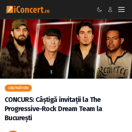
CONCERTE
FESTIVALURI
PETRECERI
ŞTIRI
RECENZII
CÂŞTIGĂTORI
GALERII FOTO
CONCURS: Câştigă invitaţii la The
BILETE
Progressive-Rock Dream Team la
Bucureşti
Autentificare