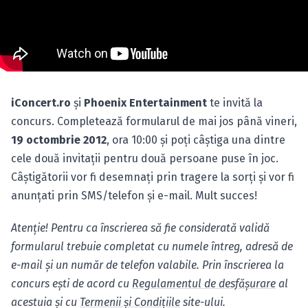
iConcert.ro
şi
Phoenix Entertainment
te invită la
concurs. Completează formularul de mai jos până vineri,
19 octombrie 2012
, ora 10:00 şi poţi câştiga una dintre
cele două invitaţii pentru două persoane puse în joc.
Câştigătorii vor fi desemnaţi prin tragere la sorţi şi vor fi
anunţati prin SMS/telefon şi e-mail. Mult succes!
Atenţie! Pentru ca înscrierea să fie considerată validă
formularul trebuie completat cu numele întreg, adresă de
e-mail şi un număr de telefon valabile. Prin înscrierea la
concurs eşti de acord cu
Regulamentul de desfăşurare
al
acestuia şi cu
Termenii şi Condiţiile
site-ului.