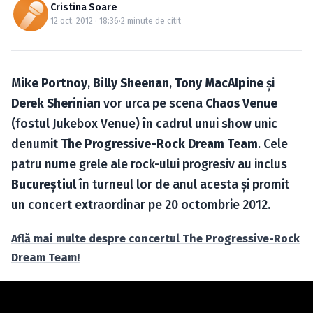
Caută în site...
Cristina Soare
12 oct. 2012 · 18:36
·
2 minute de citit
Mike Portnoy
,
Billy Sheenan
,
Tony MacAlpine
şi
Derek Sherinian
vor urca pe scena
Chaos Venue
(fostul Jukebox Venue) în cadrul unui show unic
denumit
The Progressive-Rock Dream Team
. Cele
patru nume grele ale rock-ului progresiv au inclus
Bucureştiul
în turneul lor de anul acesta şi promit
un concert extraordinar pe 20 octombrie 2012.
Află mai multe despre concertul The Progressive-Rock
Dream Team!