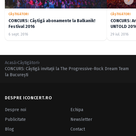
CÂŞTIGĂTORI
CÂŞTIGĂTORI
CONCURS: Câştigă abonamente la Balkanik!
CONCURS: Arat
Festival 2016
UNTOLD 2016 
6 sept. 2016
29 iul. 2016
Acasă
›
Câştigători
›
CONCURS: Câştigă invitaţii la The Progressive-Rock Dream Team
la Bucureşti
DESPRE ICONCERT.RO
Despre noi
Echipa
Publicitate
Newsletter
Blog
Contact