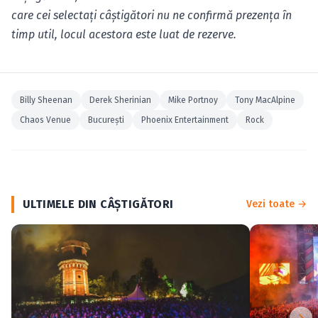
care cei selectaţi câştigători nu ne confirmă prezenţa în
timp util, locul acestora este luat de rezerve.
Billy Sheenan
Derek Sherinian
Mike Portnoy
Tony MacAlpine
Chaos Venue
Bucureşti
Phoenix Entertainment
Rock
ULTIMELE DIN CÂŞTIGĂTORI
Vezi toate →