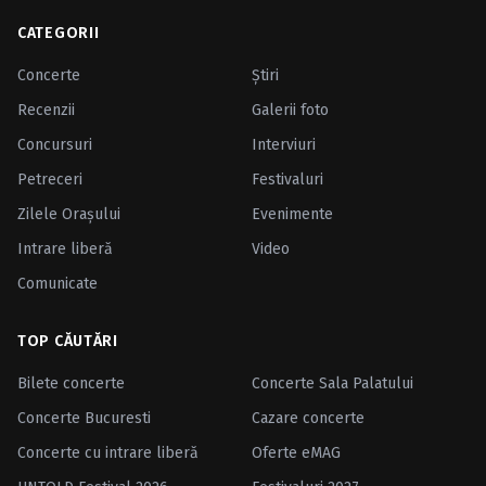
CATEGORII
Concerte
Ştiri
Recenzii
Galerii foto
Concursuri
Interviuri
Petreceri
Festivaluri
Zilele Oraşului
Evenimente
Intrare liberă
Video
Comunicate
TOP CĂUTĂRI
Bilete concerte
Concerte Sala Palatului
Concerte Bucuresti
Cazare concerte
Concerte cu intrare liberă
Oferte eMAG