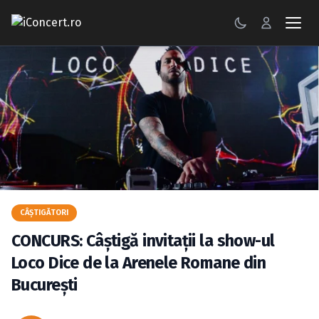
CONCERTE
FESTIVALURI
PETRECERI
ŞTIRI
RECENZII
CÂŞTIGĂTORI
GALERII FOTO
CONCURS: Câştigă invitaţii la show-ul
BILETE
Loco Dice de la Arenele Romane din
Bucureşti
Autentificare