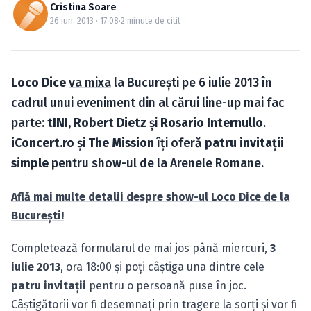
Caută în site...
Cristina Soare
26 iun. 2013 · 17:08
·
2 minute de citit
Loco Dice
va mixa
la Bucureşti pe 6 iulie 2013 în
cadrul unui eveniment din al cărui line-up mai fac
parte:
tINI, Robert Dietz
şi
Rosario Internullo
.
iConcert.ro
şi
The Mission
îţi oferă
patru invitaţii
simple
pentru show-ul de la Arenele Romane.
Află mai multe detalii despre show-ul Loco Dice de la
Bucureşti!
Completează formularul de mai jos până miercuri,
3
iulie 2013
, ora 18:00 şi poţi câştiga una dintre cele
patru invitaţii
pentru o persoană puse în joc.
Câştigătorii vor fi desemnaţi prin tragere la sorţi şi vor fi