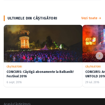
ULTIMELE DIN CÂŞTIGĂTORI
Vezi toate →
CÂŞTIGĂTORI
CÂŞTIGĂTORI
CONCURS: Câştigă abonamente la Balkanik!
CONCURS: Arat
Festival 2016
UNTOLD 2016 
6 sept. 2016
29 iul. 2016
Acasă
›
Câştigători
›