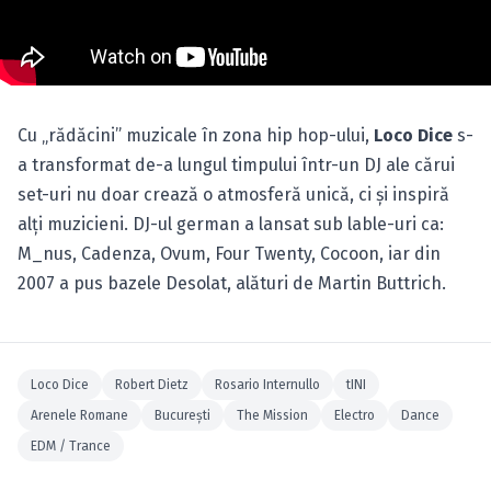
Cu „rădăcini” muzicale în zona hip hop-ului,
Loco Dice
s-
a transformat de-a lungul timpului într-un DJ ale cărui
set-uri nu doar crează o atmosferă unică, ci şi inspiră
alţi muzicieni. DJ-ul german a lansat sub lable-uri ca:
M_nus, Cadenza, Ovum, Four Twenty, Cocoon, iar din
2007 a pus bazele Desolat, alături de Martin Buttrich.
Loco Dice
Robert Dietz
Rosario Internullo
tINI
Arenele Romane
Bucureşti
The Mission
Electro
Dance
EDM / Trance