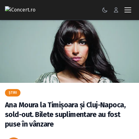
CONCERTE
FESTIVALURI
PETRECERI
ŞTIRI
RECENZII
ŞTIRI
GALERII FOTO
Ana Moura la Timişoara şi Cluj-Napoca,
BILETE
sold-out. Bilete suplimentare au fost
puse în vânzare
Autentificare