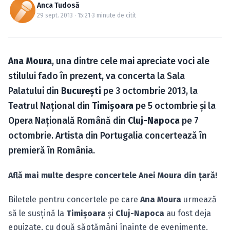
Caută în site...
Anca Tudosă
29 sept. 2013 · 15:21
·
3 minute de citit
Ana Moura
, una dintre cele mai apreciate voci ale
stilului fado în prezent, va concerta la Sala
Palatului din
Bucureşti
pe 3 octombrie 2013, la
Teatrul Naţional din
Timişoara
pe 5 octombrie şi la
Opera Naţională Română din
Cluj-Napoca
pe 7
octombrie. Artista din Portugalia concertează în
premieră în România.
Află mai multe despre concertele Anei Moura din ţară!
Biletele pentru concertele pe care
Ana Moura
urmează
să le susţină la
Timişoara
şi
Cluj-Napoca
au fost deja
epuizate, cu două săptămâni înainte de evenimente.