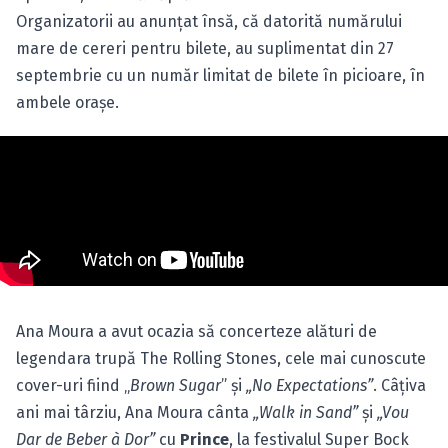
Organizatorii au anunţat însă, că datorită numărului
mare de cereri pentru bilete, au suplimentat din 27
septembrie cu un număr limitat de bilete în picioare, în
ambele oraşe.
Ana Moura a avut ocazia să concerteze alături de
legendara trupă The Rolling Stones, cele mai cunoscute
cover-uri fiind „
Brown Sugar
” şi
„No Expectations”
. Câţiva
ani mai târziu, Ana Moura cânta
„Walk in Sand”
şi
„Vou
Dar de Beber à Dor”
cu
Prince
, la festivalul Super Bock