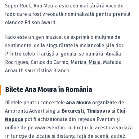
Super Rock. Ana Moura este cea mai tânără voce de
fado care a fost vreodată nominalizată pentru premiul
olandez Edison Award.
Fado este un gen muzical ce exprimă o mulţime de
sentimente, de la singurătate la melancolie şi la dor.
Printre celebrii artişti ai genului se numără: Amália
Rodrigues, Carlos do Carmo, Mariza,
Misia
, Mafalda
Arnauth sau Cristina Branco.
Bilete Ana Moura în România
Biletele pentru concertele
Ana Moura
organizate de
Amprenta Advertising la
Bucureşti
,
Timişoara
şi
Cluj-
Napoca
pot fi achiziţionate din reţeaua Eventim şi
online de pe
www.eventim.ro
. Preţurile acestora variază
în funcţie de locaţie şi distanţa faţă de scenă, astfel: