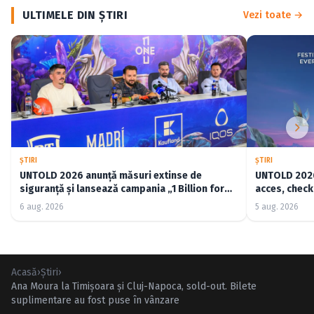
ULTIMELE DIN ŞTIRI
Vezi toate →
ŞTIRI
ŞTIRI
UNTOLD 2026 anunță măsuri extinse de
UNTOLD 2026:
siguranță și lansează campania „1 Billion for
acces, check-
Good”
6 aug. 2026
5 aug. 2026
Acasă
›
Ştiri
›
Ana Moura la Timişoara şi Cluj-Napoca, sold-out. Bilete
suplimentare au fost puse în vânzare