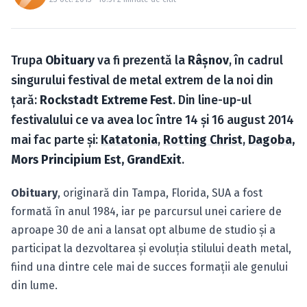
Caută în site...
Trupa
Obituary
va fi prezentă la
Râşnov
, în cadrul
singurului festival de metal extrem de la noi din
ţară:
Rockstadt Extreme Fest
. Din line-up-ul
festivalului ce va avea loc între 14 şi 16 august 2014
mai fac parte şi:
Katatonia
,
Rotting Christ
,
Dagoba
,
Mors Principium Est, GrandExit
.
Obituary
, originară din Tampa, Florida, SUA a fost
formată în anul 1984, iar pe parcursul unei cariere de
aproape 30 de ani a lansat opt albume de studio şi a
participat la dezvoltarea şi evoluţia stilului death metal,
fiind una dintre cele mai de succes formaţii ale genului
din lume.