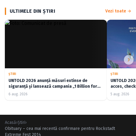
ULTIMELE DIN ŞTIRI
Vezi toate →
ŞTIRI
ŞTIRI
UNTOLD 2026 anunță măsuri extinse de
UNTOLD 2026:
siguranță și lansează campania „1 Billion for
acces, check-
Good”
6 aug. 2026
5 aug. 2026
Acasă
›
Ştiri
›
Obituary – cea mai recentă confirmare pentru Rockstadt
Extreme Fest 2014