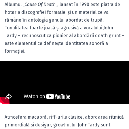
Albumul „
Cause Of Death
„, lansat în 1990 este piatra de
hotar a discografiei formaţiei şi un material ce va
rămâne în antologia genului abordat de trupă.
Tonalitatea foarte joasă şi agresivă a vocalului John
Tardy – recunoscut ca pionier al abordării death grunt –
este elementul ce defineşte identitatea sonoră a
formaţiei.
Atmosfera macabră, riff-urile clasice, abordarea ritmică
primordială şi desigur, growl-ul lui JohnTardy sunt