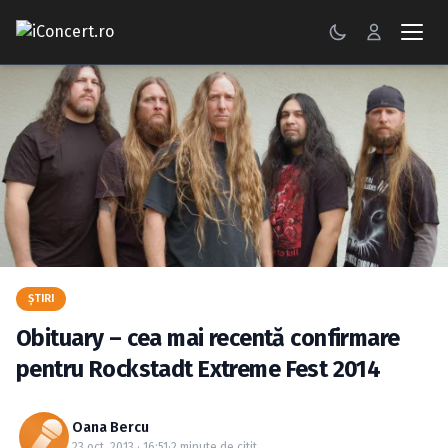
CONCERTE
FESTIVALURI
PETRECERI
ŞTIRI
RECENZII
ŞTIRI
GALERII FOTO
Obituary – cea mai recentă confirmare
BILETE
pentru Rockstadt Extreme Fest 2014
Autentificare
Oana Bercu
23 oct. 2013 · 16:51
·
2 minute de citit