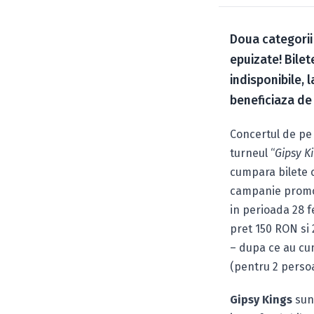
Doua categorii
epuizate! Bilet
indisponibile, 
beneficiaza de 
Concertul de pe 9
turneul “
Gipsy K
cumpara bilete c
campanie promot
in perioada 28 f
pret 150 RON si 
– dupa ce au cum
(pentru 2 perso
Gipsy Kings
sunt