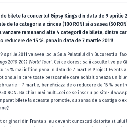
 de bilete la concertul
Gipsy Kings
din data de 9 aprilie 
ele de la categoria a cincea (100 RON) si a sasea (50 RON
la vanzare ramanand alte 4 categorii de bilete, dintre car
o reducere de 15 %, pana in data de 7 martie 2011!
 aprilie 2011 va avea loc la Sala Palatului din Bucuresti si fa
ings 2010-2011 World Tour
”. Cei ce doresc sa ii asculte live pe
G
u 15 % mai ieftine pana in data de 7 martie! Project Events a 
ionala in care toate persoanele care achizitioneaza un bilet
ebruarie – 7 martie, beneficiaza de o reducere de 15 % pentr
250 RON. Ba chiar mai mult…cei ce se inscriu pe site-ul www.
parat bilete la aceasta promotie, au sansa de a castiga o ex
ane)!
 originari din Franta si au devenit cunoscuti datorita stilului 