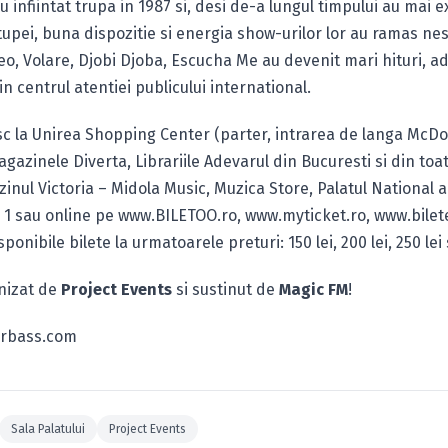
 infiintat trupa in 1987 si, desi de-a lungul timpului au mai e
upei, buna dispozitie si energia show-urilor lor au ramas ne
, Volare, Djobi Djoba, Escucha Me au devenit mari hituri, a
i in centrul atentiei publicului international.
sc la Unirea Shopping Center (parter, intrarea de langa McDon
Magazinele Diverta, Librariile Adevarul din Bucuresti si din toat
nul Victoria – Midola Music, Muzica Store, Palatul National al 
 1 sau online pe www.BILETOO.ro, www.myticket.ro, www.bilete
onibile bilete la urmatoarele preturi: 150 lei, 200 lei, 250 lei s
nizat de
Project Events
si sustinut de
Magic FM
!
erbass.com
Sala Palatului
Project Events