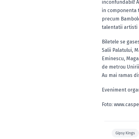
inconfundabil! Au
in componenta t
precum Bamboleo
talentatii artist
Biletele se gase
Salii Palatului, 
Eminescu, Magazi
de metrou Unirii
Au mai ramas disp
Eveniment orga
Foto: www.casp
Gipsy Kings