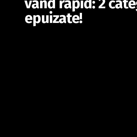
vând rapid: 2 cate
epuizate!