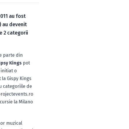
2011 au fost
) au devenit
e 2 categorii
ce parte din
ipsy Kings
pot
initiat o
 la Gispy Kings
u categoriile de
projectevents.ro
cursie la Milano
lor muzical