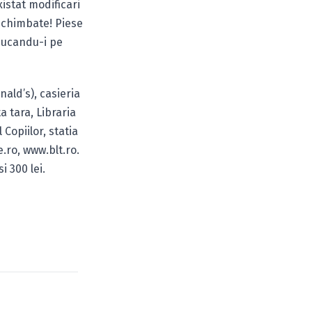
xistat modificari
schimbate! Piese
ducandu-i pe
ald’s), casieria
a tara, Libraria
Copiilor, statia
.ro, www.blt.ro.
i 300 lei.