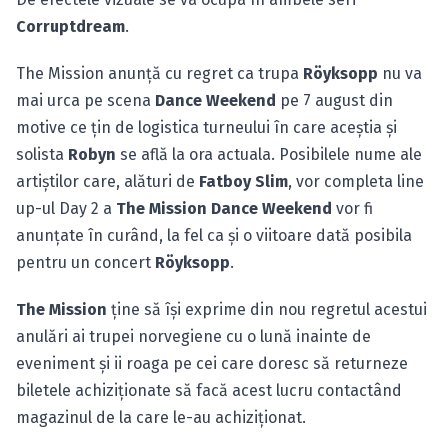
Corruptdream
.
The Mission anunţă cu regret ca trupa
Röyksopp
nu va
mai urca pe scena
Dance Weekend
pe 7 august din
motive ce ţin de logistica turneului în care aceştia şi
solista
Robyn
se află la ora actuala. Posibilele nume ale
artiştilor care, alături de
Fatboy Slim
, vor completa line
up-ul Day 2 a
The Mission Dance Weekend
vor fi
anunţate în curând, la fel ca şi o viitoare dată posibila
pentru un concert
Röyksopp
.
The Mission
ţine să îşi exprime din nou regretul acestui
anulări ai trupei norvegiene cu o lună inainte de
eveniment şi ii roaga pe cei care doresc să returneze
biletele achiziţionate să facă acest lucru contactând
magazinul de la care le-au achiziţionat.