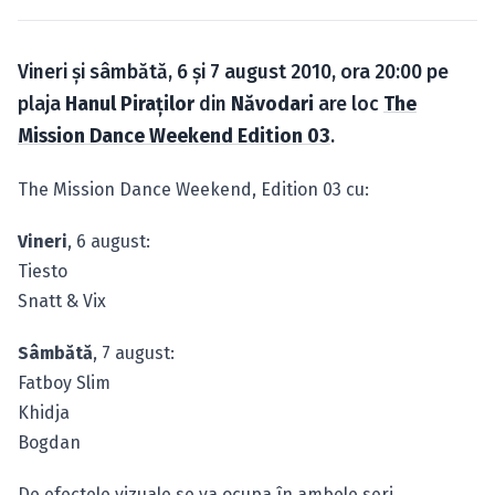
Caută în site...
Vineri şi sâmbătă, 6 şi 7 august 2010, ora 20:00 pe
plaja
Hanul Piraţilor
din
Năvodari
are loc
The
Mission Dance Weekend Edition 03
.
The Mission Dance Weekend, Edition 03 cu:
Vineri
, 6 august:
Tiesto
Snatt & Vix
Sâmbătă
, 7 august:
Fatboy Slim
Khidja
Bogdan
De efectele vizuale se va ocupa în ambele seri