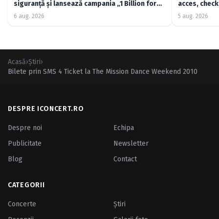
siguranță și lansează campania „1 Billion for
acces, check-
Good”
6 aug. 2026
5 aug. 2026
Acasă
›
Ştiri
›
Bilete prin SMS 4 Ticket la The Mission Dance Weekend 2010
DESPRE ICONCERT.RO
Despre noi
Echipa
Publicitate
Newsletter
Blog
Contact
CATEGORII
Concerte
Ştiri