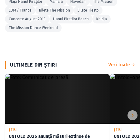
Plaja Hanul Piraţilor
Mamaia
Năvodari
The Mission
EDM / Trance
Bilete The Mission
Bilete Tiesto
Concerte August 2010
Hanul Piratilor Beach
Khidja
The Mission Dance Weekend
ULTIMELE DIN ŞTIRI
Vezi toate →
ŞTIRI
ŞTIRI
UNTOLD 2026 anunță măsuri extinse de
UNTOLD 2026: