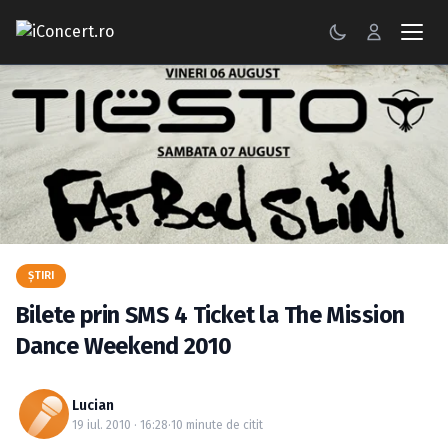
CONCERTE
FESTIVALURI
PETRECERI
ŞTIRI
RECENZII
ŞTIRI
Bilete prin SMS 4 Ticket la The Mission
GALERII FOTO
Dance Weekend 2010
BILETE
Lucian
Autentificare
19 iul. 2010 · 16:28
·
10 minute de citit