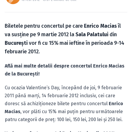
Caută în site...
Biletele pentru concertul pe care
Enrico Macias
îl
va susţine pe 9 martie 2012 la
Sala Palatului
din
Bucureşti
vor fi cu 15% mai ieftine în perioada 9-14
februarie 2012.
Află mai multe detalii despre concertul Enrico Macias
de la Bucureşti!
Cu ocazia Valentine’s Day, începând de joi, 9 februarie
2011 până marţi, 14 februarie 2012 inclusiv, cei care
doresc să achiziţioneze bilete pentru concertul
Enrico
Macias
, vor plăti cu 15% mai puţin pentru următoarele
patru categorii de preţ: 100 lei, 150 lei, 200 lei şi 250 lei.