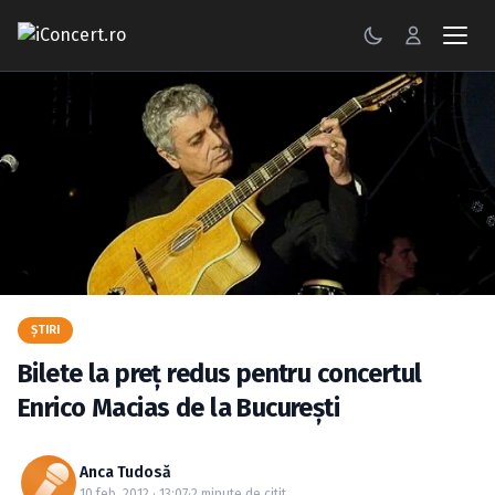
CONCERTE
FESTIVALURI
PETRECERI
ŞTIRI
RECENZII
ŞTIRI
GALERII FOTO
Bilete la preţ redus pentru concertul
BILETE
Enrico Macias de la Bucureşti
Autentificare
Anca Tudosă
10 feb. 2012 · 13:07
·
2 minute de citit