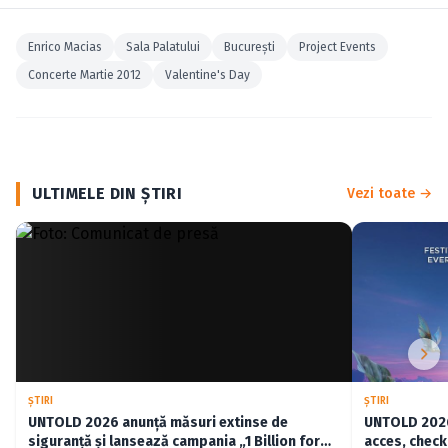
Enrico Macias
Sala Palatului
Bucureşti
Project Events
Concerte Martie 2012
Valentine's Day
ULTIMELE DIN ŞTIRI
Vezi toate →
ŞTIRI
ŞTIRI
UNTOLD 2026 anunță măsuri extinse de
UNTOLD 2026:
siguranță și lansează campania „1 Billion for
acces, check-