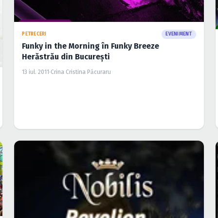
PETRECERI
EVENIMENT
Funky in the Morning în Funky Breeze
Herăstrău din Bucureşti
13 iul. 2011
·
Crina Cristina Păcuraru