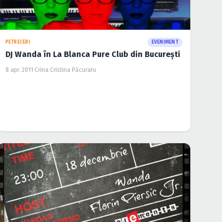
PETRECERI
EVENIMENT
DJ Wanda în La Blanca Pure Club din Bucureşti
8 apr. 2011
·
Crina Cristina Păcuraru