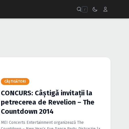
/
CÂŞTIGĂTORI
CONCURS: Câştigă invitaţii la
petrecerea de Revelion – The
Countdown 2014
MEI Concerts Entertainment organizează The
Countdown – New Year’s Eve Dance Party. Distracţie la