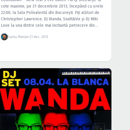
cote maxime, pe 31 decembrie 2013, începând cu orele
22:00, la Sala Polivalentă din Bucureşti. Fiţi alături de
Christopher Lawrence, DJ Wanda, Snatt&Vix şi DJ Miki
Love la una dintre cele mai incitantă petrecere din
Capitală.
Sarău Marian
·
21 dec. 2013