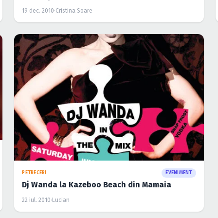
19 dec. 2010
·
Cristina Soare
PETRECERI
EVENIMENT
Dj Wanda la Kazeboo Beach din Mamaia
22 iul. 2010
·
Lucian