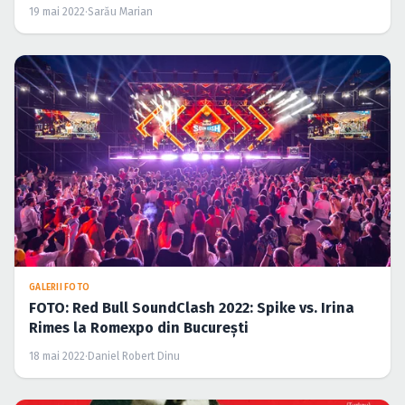
19 mai 2022
·
Sarău Marian
GALERII FOTO
FOTO: Red Bull SoundClash 2022: Spike vs. Irina
Rimes la Romexpo din Bucureşti
18 mai 2022
·
Daniel Robert Dinu