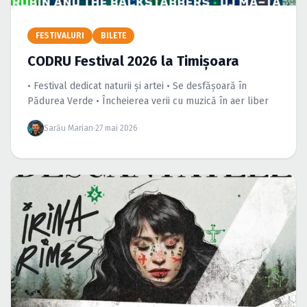
Caută în site...
FESTIVALURI
BILETE
CODRU Festival 2026 la Timișoara
• Festival dedicat naturii și artei • Se desfășoară în
Pădurea Verde • Încheierea verii cu muzică în aer liber
Sarău Marian
·
27 mai 2026