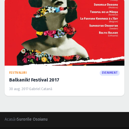
FESTIVALURI
EVENIMENT
Balkanik! Festival 2017
30 aug. 2017
·
Gabriel Catană
Acasă
›
Surorile Osoianu