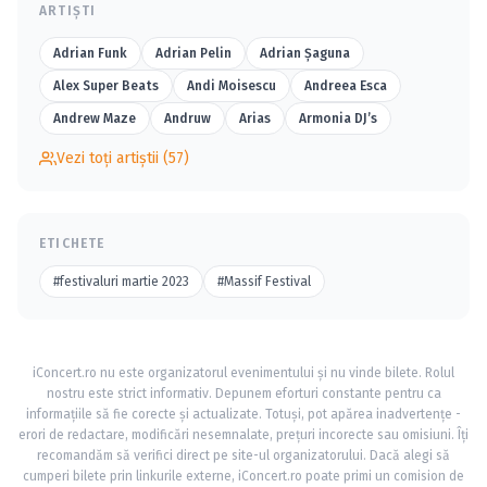
ARTIȘTI
Adrian Funk
Adrian Pelin
Adrian Șaguna
Alex Super Beats
Andi Moisescu
Andreea Esca
Andrew Maze
Andruw
Arias
Armonia DJ’s
Vezi toți artiștii (57)
ETICHETE
#festivaluri martie 2023
#Massif Festival
iConcert.ro nu este organizatorul evenimentului și nu vinde bilete. Rolul
nostru este strict informativ. Depunem eforturi constante pentru ca
informațiile să fie corecte și actualizate. Totuși, pot apărea inadvertențe -
erori de redactare, modificări nesemnalate, prețuri incorecte sau omisiuni. Îți
recomandăm să verifici direct pe site-ul organizatorului. Dacă alegi să
cumperi bilete prin linkurile externe, iConcert.ro poate primi un comision de