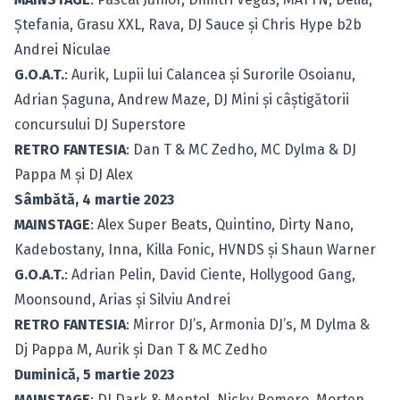
Ștefania, Grasu XXL, Rava, DJ Sauce și Chris Hype b2b
Andrei Niculae
G.O.A.T.
: Aurik, Lupii lui Calancea și Surorile Osoianu,
Adrian Șaguna, Andrew Maze, DJ Mini și câștigătorii
concursului DJ Superstore
RETRO FANTESIA
: Dan T & MC Zedho, MC Dylma & DJ
Pappa M și DJ Alex
Sâmbătă, 4 martie 2023
MAINSTAGE
: Alex Super Beats, Quintino, Dirty Nano,
Kadebostany, Inna, Killa Fonic, HVNDS și Shaun Warner
G.O.A.T.
: Adrian Pelin, David Ciente, Hollygood Gang,
Moonsound, Arias și Silviu Andrei
RETRO FANTESIA
: Mirror DJ’s, Armonia DJ’s, M Dylma &
Dj Pappa M, Aurik și Dan T & MC Zedho
Duminică, 5 martie 2023
MAINSTAGE
: DJ Dark & Mentol, Nicky Romero, Morten,