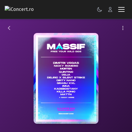
CONCERTE
FESTIVALURI
PETRECERI
ŞTIRI
RECENZII
GALERII FOTO
BILETE
Autentificare