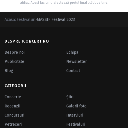
afiliat. Acest lucru nu afectează prețul final plătit de tine.
Acasă
›
Festivaluri
›
MASSIF Festival 2023
DESPRE ICONCERT.RO
Despre noi
Echipa
Publicitate
Newsletter
Blog
Contact
CATEGORII
Concerte
Ştiri
Recenzii
Galerii foto
Concursuri
Interviuri
Petreceri
Festivaluri