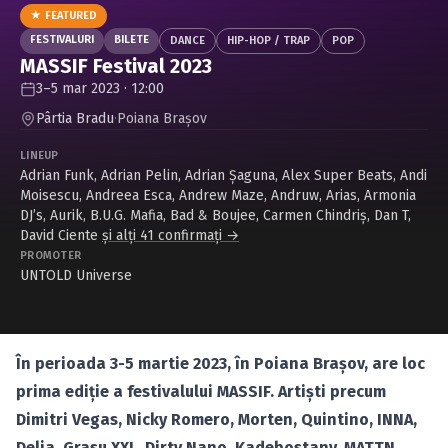
Caută în site...
★ FEATURED
FESTIVALURI
BILETE
DANCE
HIP-HOP / TRAP
POP
MASSIF Festival 2023
3–5 mar 2023 · 12:00
Pârtia Bradu
·
Poiana Braşov
LINEUP
Adrian Funk
,
Adrian Pelin
,
Adrian Șaguna
,
Alex Super Beats
,
Andi
Moisescu
,
Andreea Esca
,
Andrew Maze
,
Andruw
,
Arias
,
Armonia
DJ’s
,
Aurik
,
B.U.G. Mafia
,
Bad & Boujee
,
Carmen Chindriș
,
Dan T
,
David Ciente
și alți 41 confirmați →
PROMOTER
UNTOLD Universe
În perioada 3-5 martie 2023, în Poiana Brașov, are loc
prima ediție a festivalului MASSIF. Artiști precum
Dimitri Vegas, Nicky Romero, Morten, Quintino, INNA,
Delia, Grasu XXL, Dirty Nano, Kadebostany, MATTN,