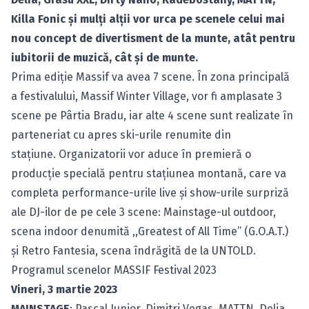
Killa Fonic și mulți alții vor urca pe scenele celui mai
nou concept de divertisment de la munte, atât pentru
iubitorii de muzică, cât și de munte.
Prima ediție Massif va avea 7 scene. În zona principală
a festivalului, Massif Winter Village, vor fi amplasate 3
scene pe Pârtia Bradu, iar alte 4 scene sunt realizate în
parteneriat cu apres ski-urile renumite din
stațiune. Organizatorii vor aduce în premieră o
producție specială pentru stațiunea montană, care va
completa performance-urile live și show-urile surpriză
ale DJ-ilor de pe cele 3 scene: Mainstage-ul outdoor,
scena indoor denumită ,,Greatest of All Time’’ (G.O.A.T.)
și Retro Fantesia, scena îndrăgită de la UNTOLD.
Programul scenelor MASSIF Festival 2023
Vineri, 3 martie 2023
MAINSTAGE
: Pascal Junior, Dimitri Vegas, MATTN, Delia,