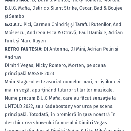
B.U.G. Mafia, Deliric x Silent Strike, Oscar, Bad & Boujee
și Sambo
G.O.A.T.
: Pici, Carmen Chindriș și Taraful Rutenilor, Andi
Moisescu, Andreea Esca & Otravă, Paul Damixie, Adrian
Funk și Marc Rayen
RETRO FANTESIA
: DJ Antenna, DJ Mini, Adrian Pelin și
Andruw
Dimitri Vegas, Nicky Romero, Morten, pe scena
principală MASSIF 2023
Main Stage-ul este asociat numelor mari, artiștilor cei
mai în vogă, aparținând tuturor stilurilor muzicale.
Nume precum B.U.G Mafia, care au făcut senzație la
UNTOLD 2022, sau Kadebostany vor urca pe scena
principală. Totodată, în premieră în țara noastră în
deschiderea show-ului faimosului Dimitri Vegas
(cunoscut din duo-ul Dimitri Vegas & Like Mike) va mixa