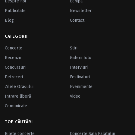
Despre noi
Echipa
Publicitate
Newsletter
Blog
Contact
CATEGORII
Concerte
Ştiri
Recenzii
Galerii foto
Concursuri
Interviuri
Petreceri
Festivaluri
Zilele Oraşului
Evenimente
Intrare liberă
Video
Comunicate
TOP CĂUTĂRI
Bilete concerte
Concerte Sala Palatului