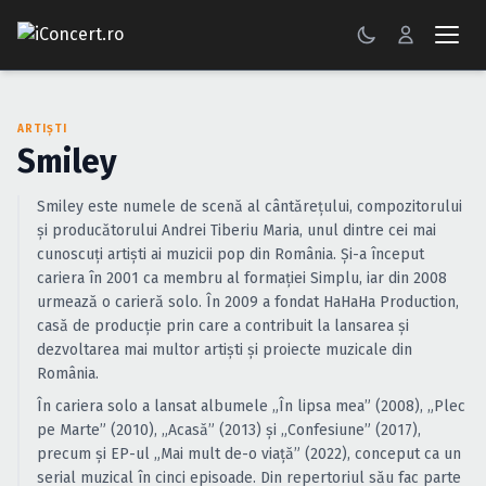
CONCERTE
ARTIȘTI
FESTIVALURI
Smiley
PETRECERI
Smiley este numele de scenă al cântărețului, compozitorului
și producătorului Andrei Tiberiu Maria, unul dintre cei mai
ŞTIRI
cunoscuți artiști ai muzicii pop din România. Și-a început
cariera în 2001 ca membru al formației Simplu, iar din 2008
RECENZII
urmează o carieră solo. În 2009 a fondat HaHaHa Production,
casă de producție prin care a contribuit la lansarea și
GALERII FOTO
dezvoltarea mai multor artiști și proiecte muzicale din
România.
BILETE
În cariera solo a lansat albumele „În lipsa mea” (2008), „Plec
pe Marte” (2010), „Acasă” (2013) și „Confesiune” (2017),
Autentificare
precum și EP-ul „Mai mult de-o viață” (2022), conceput ca un
serial muzical în cinci episoade. Din repertoriul său fac parte