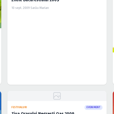
10 sept. 2009
·
Sarău Marian
FESTIVALURI
EVENIMENT
Ziua Orasului Negresti Oas 2009