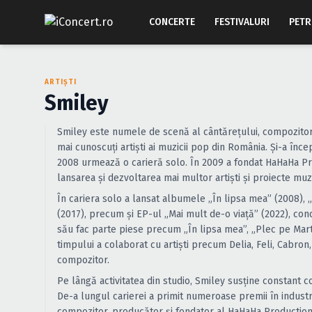
CONCERTE
FESTIVALURI
PETR
ARTIȘTI
Smiley
Smiley este numele de scenă al cântărețului, compozitorul
mai cunoscuți artiști ai muzicii pop din România. Și-a înc
2008 urmează o carieră solo. În 2009 a fondat HaHaHa Pro
lansarea și dezvoltarea mai multor artiști și proiecte mu
În cariera solo a lansat albumele „În lipsa mea” (2008), 
(2017), precum și EP-ul „Mai mult de-o viață” (2022), conc
său fac parte piese precum „În lipsa mea”, „Plec pe Marte”
timpului a colaborat cu artiști precum Delia, Feli, Cabron,
compozitor.
Pe lângă activitatea din studio, Smiley susține constant c
De-a lungul carierei a primit numeroase premii în industri
compozitor, producător și fondator al HaHaHa Production s