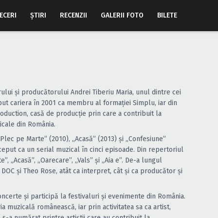
ECERI
ŞTIRI
RECENZII
GALERII FOTO
BILETE
ui și producătorului Andrei Tiberiu Maria, unul dintre cei
eput cariera în 2001 ca membru al formației Simplu, iar din
duction, casă de producție prin care a contribuit la
zicale din România.
„Plec pe Marte” (2010), „Acasă” (2013) și „Confesiune”
eput ca un serial muzical în cinci episoade. Din repertoriul
, „Acasă”, „Oarecare”, „Vals” și „Aia e”. De-a lungul
 DOC și Theo Rose, atât ca interpret, cât și ca producător și
oncerte și participă la festivaluri și evenimente din România.
a muzicală românească, iar prin activitatea sa ca artist,
-a numărat printre artiștii care au contribuit la