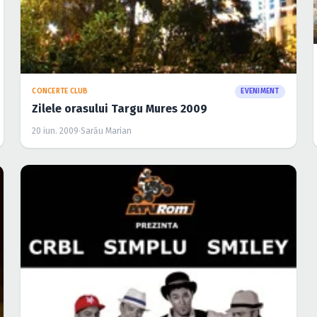
CONCERTE CLUB
EVENIMENT
Zilele orasului Targu Mures 2009
20 iun. 2009
·
Sarău Marian