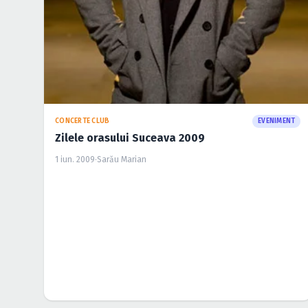
CONCERTE CLUB
EVENIMENT
Zilele orasului Suceava 2009
1 iun. 2009
·
Sarău Marian