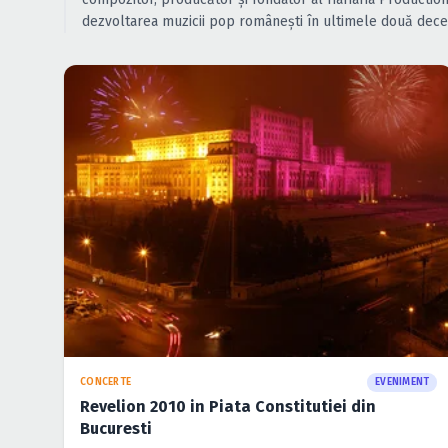
dezvoltarea muzicii pop românești în ultimele două decen
CONCERTE
EVENIMENT
Revelion 2010 in Piata Constitutiei din
Bucuresti