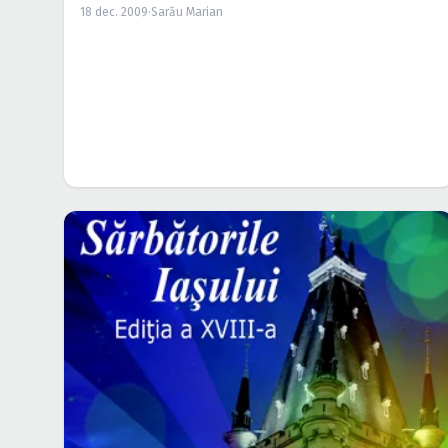
18 dec. 2009
·
Sarău Marian