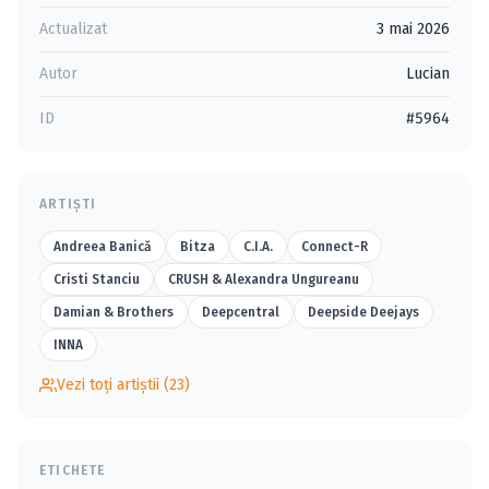
Actualizat
3 mai 2026
Autor
Lucian
ID
#5964
ARTIȘTI
Andreea Banică
Bitza
C.I.A.
Connect-R
Cristi Stanciu
CRUSH & Alexandra Ungureanu
Damian & Brothers
Deepcentral
Deepside Deejays
INNA
Vezi toți artiștii (23)
ETICHETE