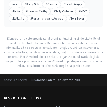
#Alex
#Blaxy Girls
#Claudia
#David Deejay
#Delia
#Liana McCarthy
#Nelly Ciobanu
#NEXX
#Rolla Sis
#Romanian Music Awards
#Tom Boxer
iConcert.ro nu este organizatorul evenimentului și nu vinde bilete. Rolul
nostru este strict informativ. Depunem eforturi constante pentru ca
informațiile să fie corecte și actualizate. Totuși, pot apărea inadvertențe -
erori de redactare, modificări nesemnalate, prețuri incorecte sau omisiuni. Îți
recomandăm să verifici direct pe site-ul organizatorului. Dacă alegi să
cumperi bilete prin linkurile externe, iConcert.ro poate primi un comision de
afiliat. Acest lucru nu afectează prețul final plătit de tine.
Acasă
›
Concerte Club
›
Romanian Music Awards 2009
DESPRE ICONCERT.RO