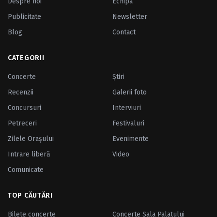
Despre noi
Echipa
Publicitate
Newsletter
Blog
Contact
CATEGORII
Concerte
Ştiri
Recenzii
Galerii foto
Concursuri
Interviuri
Petreceri
Festivaluri
Zilele Oraşului
Evenimente
Intrare liberă
Video
Comunicate
TOP CĂUTĂRI
Bilete concerte
Concerte Sala Palatului