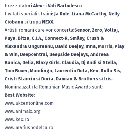
Prezentatori
Alex
si
Vali Barbulescu
.
Invitati speciali straini:
Ja Rule
,
Liana McCarthy
,
Nelly
Ciobanu
si trupa
NEXX
.
Artisti romani care vor concerta:
Sensor, Zero, Voltaj,
Puya, Bitza, C.I.A., Connect-R, Smiley, Crush &
Alexandra Ungureanu, David Deejay, Inna, Morris, Play
& Win, Deepcentral, Deepside Deejays, Andreea
Banica, Delia, Blaxy Girls, Claudia, Dj Andi si Stella,
Tom Boxer, Mandinga, Laurentiu Duta, Keo, Rolla Sis,
Cristi Stanciu si Doria, Damian & Brothers si Iris.
Nominalizatii la Romanian Music Awards sunt:
Best Website:
www.akcentonline.com
www.animalx.org
www.keo.ro
www.mariusnedelcu.ro