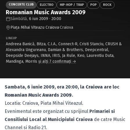
Caută în site...
CONCERTE CLUB
ELECTRO
HIP-HOP / TRAP
POP
ROCK
Romanian Music Awards 2009
Sâmbătă,
6 iun 2009 · 20:00
Piaţa Mihai Viteazu Craiova
·
Craiova
LINEUP
Andreea Banică
,
Bitza
,
C.I.A.
,
Connect-R
,
Cristi Stanciu
,
CRUSH &
Alexandra Ungureanu
,
Damian & Brothers
,
Deepcentral
,
Deepside Deejays
,
INNA
,
IRIS
,
Ja Rule
,
Keo
,
Laurentiu Duta
,
Mandinga
,
Morris
și alți 7 confirmați →
Sambata, 6 iunie 2009, ora 20:00, la
Craiova
are loc
Romanian Music Awards 2009
.
Locatia: Craiova, Piata Mihai Viteazul.
Evenimentul este organizat cu sprijinul
Primariei si
Consiliului Local al Municipiului Craiova
de catre Music
Channel si Radio 21.