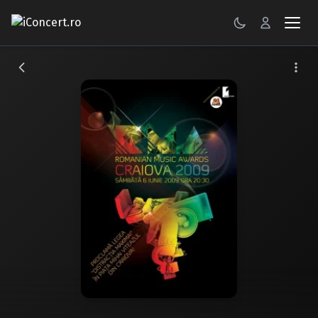
CONCERTE
FESTIVALURI
PETRECERI
ŞTIRI
RECENZII
GALERII FOTO
BILETE
Autentificare