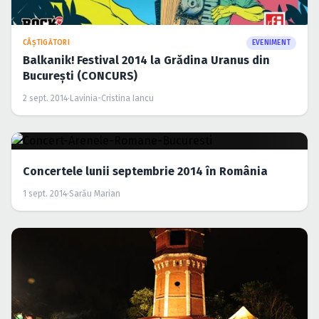
CÂŞTIGĂTORI
EVENIMENT
Balkanik! Festival 2014 la Grădina Uranus din
Bucureşti (CONCURS)
2 sept. 2014
·
Lavinia-Cristina Iancu
Concertele lunii septembrie 2014 în România
1 sept. 2014
·
Sarău Marian