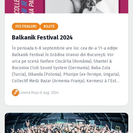
Caută în site...
FESTIVALURI
BILETE
Balkanik Festival 2024
În perioada 6-8 septembrie are loc cea de-a 11-a ediție
Balkanik Festival în Grădina Uranus din București. Vor
urca pe scenă Fanfare Ciocârlia (România), Shantel &
Bucovina Club Sound System (Germania), Baba Zula
(Turcia), Dikanda (Polonia), Phuripe (ex-Ternipe, Ungaria),
Collectif Medz Bazar (Armenia-Franța), Kermesz à l’Est
(Belgia), Mădălina Pavăl Orchestra (România) și
Lorena Roșu
·
6 aug. 2024
Rumeliko (Grecia-România).