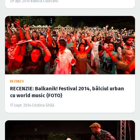
29 apr. 2015
·
Raluca Cojocaru
RECENZII
RECENZIE: Balkanik! Festival 2014, bâlciul urban
cu world music (FOTO)
17 sept. 2014
·
Cristina Ghilă