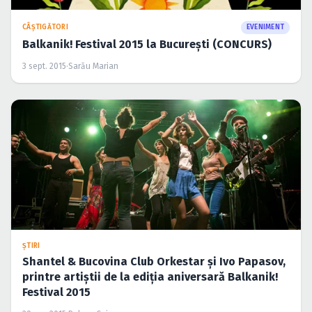
CÂŞTIGĂTORI
EVENIMENT
Balkanik! Festival 2015 la Bucureşti (CONCURS)
3 sept. 2015
·
Sarău Marian
ŞTIRI
Shantel & Bucovina Club Orkestar şi Ivo Papasov,
printre artiştii de la ediţia aniversară Balkanik!
Festival 2015