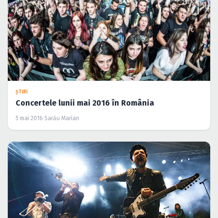
ŞTIRI
Concertele lunii mai 2016 în România
5 mai 2016
·
Sarău Marian