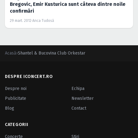
Bregovic, Emir Kusturica sunt câteva dintre noile
confirmări
29 mart. 2012
·
Anca Tudosă
Acasă
›
Shantel & Bucovina Club Orkestar
DESPRE ICONCERT.RO
Despre noi
Echipa
Publicitate
Newsletter
Blog
Contact
CATEGORII
Concerte
Ştiri