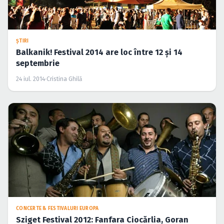
ŞTIRI
Balkanik! Festival 2014 are loc între 12 şi 14
septembrie
24 iul. 2014
·
Cristina Ghilă
CONCERTE & FESTIVALURI EUROPA
Sziget Festival 2012: Fanfara Ciocărlia, Goran