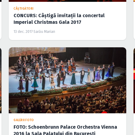
CÂŞTIGĂTORI
CONCURS: Câştigă invitaţii la concertul
Imperial Christmas Gala 2017
13 dec. 2017
·
Sarău Marian
GALERII FOTO
FOTO: Schoenbrunn Palace Orchestra Vienna
2016 la Sala Palatului din Bucureşti