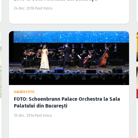
24 dec. 2016
·
Paul Voicu
GALERII FOTO
FOTO: Schoenbrunn Palace Orchestra la Sala
Palatului din Bucureşti
10 dec. 2014
·
Paul Voicu