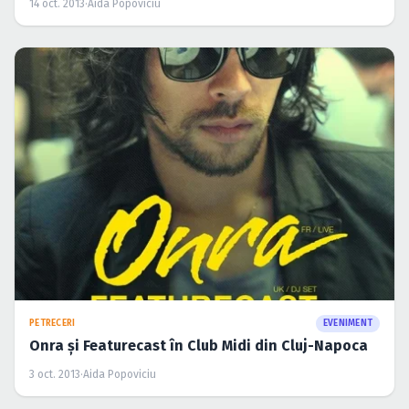
14 oct. 2013
·
Aida Popoviciu
PETRECERI
EVENIMENT
Onra şi Featurecast în Club Midi din Cluj-Napoca
3 oct. 2013
·
Aida Popoviciu