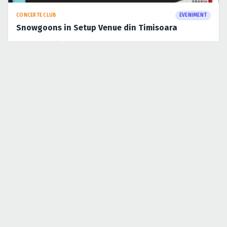
CONCERTE CLUB
EVENIMENT
Snowgoons in Setup Venue din Timisoara
5 oct. 2009
·
Lucian
— Ai ajuns la capăt —
Acasă
›
Marwan
DESPRE ICONCERT.RO
Despre noi
Echipa
Publicitate
Newsletter