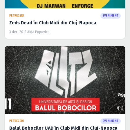
Caută în site...
PETRECERI
EVENIMENT
Zeds Dead în Club Midi din Cluj-Napoca
3 dec. 2013
·
Aida Popoviciu
PETRECERI
EVENIMENT
Balul Bobocilor UAD în Club Midi din Cluj-Napoca