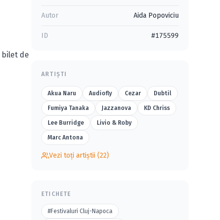
Autor
Aida Popoviciu
ID
#175599
 bilet de
ARTIȘTI
Akua Naru
Audiofly
Cezar
Dubtil
Fumiya Tanaka
Jazzanova
KD Chriss
Lee Burridge
Livio & Roby
Marc Antona
Vezi toți artiștii (22)
ETICHETE
#Festivaluri Cluj-Napoca