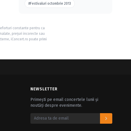
#Festivaluri octombrie 2013
 eforturi constante pentru ca
nalate, prețuri incorecte sau
xterne, iConcert.ro poate primi
NEWSLETTER
Primești pe email concertele lunii și
noutăți despre evenimente.