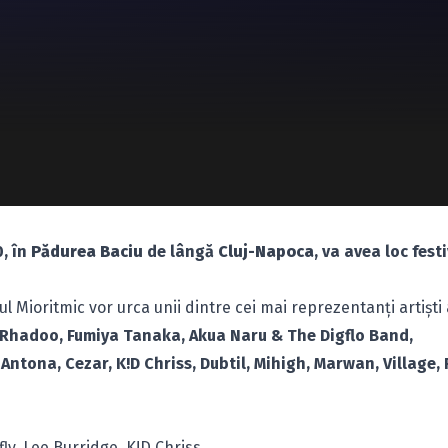
, în
Pădurea Baciu
de lângă
Cluj-Napoca
, va avea loc fest
l Mioritmic vor urca unii dintre cei mai reprezentanţi artişti 
, Rhadoo, Fumiya Tanaka, Akua Naru & The Digflo Band,
Antona, Cezar, K!D Chriss, Dubtil, Mihigh, Marwan, Village,
fly, Lee Burridge, K!D Chriss