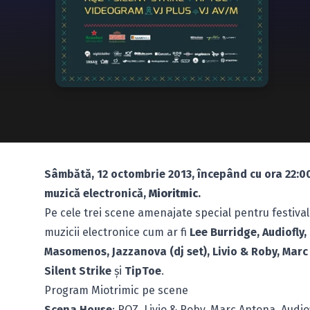
Sâmbătă, 12 octombrie 2013, începând cu ora 22:00
muzică electronică,
Mioritmic
.
Pe cele trei scene amenajate special pentru festivalu
muzicii electronice cum ar fi
Lee Burridge, Audiofly
Masomenos, Jazzanova (dj set), Livio & Roby, Marc 
Silent Strike
şi
TipToe
.
Program Miotrimic pe scene
Scena House
: RQZ, Livio & Roby, Marc Antona, Audio