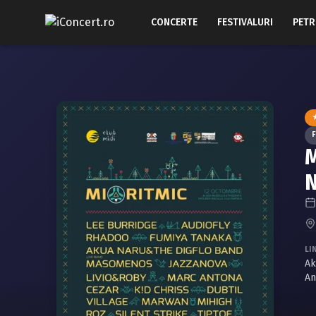
CONCERTE
FESTIVALURI
PETR
F
M
LI
Ak
An