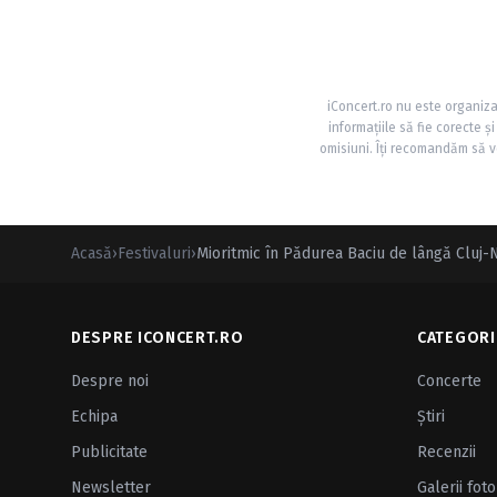
iConcert.ro nu este organiza
informațiile să fie corecte 
omisiuni. Îți recomandăm să ve
Acasă
›
Festivaluri
›
Mioritmic în Pădurea Baciu de lângă Cluj
DESPRE ICONCERT.RO
CATEGORI
Despre noi
Concerte
Echipa
Ştiri
Publicitate
Recenzii
Newsletter
Galerii foto