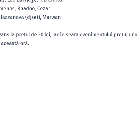
somenos, Rhadoo, Cezar
d, Jazzanova (djset), Marwan
vans la preţul de 30 lei, iar în seara evenimentului preţul unui
ă această oră.