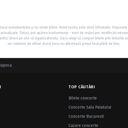
torul evenimentului și nu vinde bilete. Rolul nostru este strict informativ. Depunem
și actualizate. Totuși, pot apărea inadvertențe - erori de redactare, modificări nesem
rifici direct pe site-ul organizatorului. Dacă alegi să cumperi bilete prin linkurile e
un comision de afiliat. Acest lucru nu afectează prețul final plătit de tine.
-Napoca
I
TOP CĂUTĂRI
Bilete concerte
Concerte Sala Palatului
Concerte Bucuresti
Cazare concerte