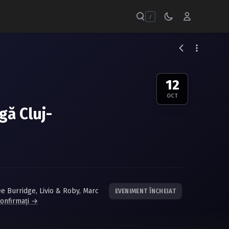
/
12
OCT
gă Cluj-
ee Burridge
,
Livio & Roby
,
Marc
EVENIMENT ÎNCHEIAT
 confirmați →