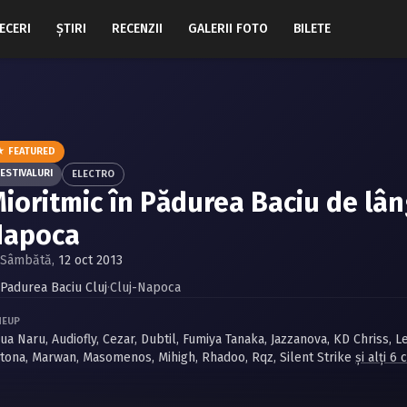
ECERI
ŞTIRI
RECENZII
GALERII FOTO
BILETE
★ FEATURED
ESTIVALURI
ELECTRO
ioritmic în Pădurea Baciu de lân
Napoca
Sâmbătă,
12 oct 2013
Padurea Baciu Cluj
·
Cluj-Napoca
NEUP
ua Naru
,
Audiofly
,
Cezar
,
Dubtil
,
Fumiya Tanaka
,
Jazzanova
,
KD Chriss
,
L
tona
,
Marwan
,
Masomenos
,
Mihigh
,
Rhadoo
,
Rqz
,
Silent Strike
și alți 6