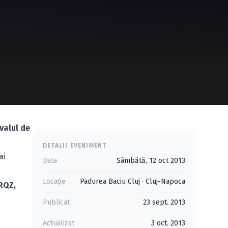
ivalul de
DETALII EVENIMENT
ai
Data
Sâmbătă, 12 oct 2013
Locație
Padurea Baciu Cluj
·
Cluj-Napoca
 RQZ,
Publicat
23 sept. 2013
Actualizat
3 oct. 2013