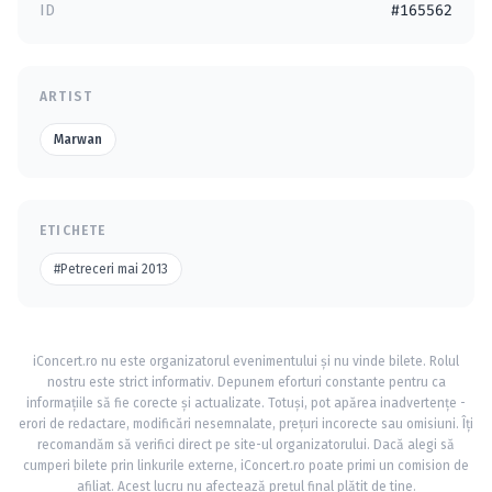
ID
#165562
ARTIST
Marwan
ETICHETE
#Petreceri mai 2013
iConcert.ro nu este organizatorul evenimentului și nu vinde bilete. Rolul
nostru este strict informativ. Depunem eforturi constante pentru ca
informațiile să fie corecte și actualizate. Totuși, pot apărea inadvertențe -
erori de redactare, modificări nesemnalate, prețuri incorecte sau omisiuni. Îți
recomandăm să verifici direct pe site-ul organizatorului. Dacă alegi să
cumperi bilete prin linkurile externe, iConcert.ro poate primi un comision de
afiliat. Acest lucru nu afectează prețul final plătit de tine.