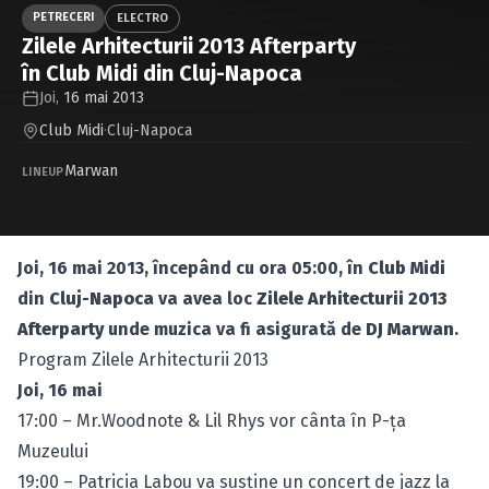
Caută în site...
PETRECERI
ELECTRO
Zilele Arhitecturii 2013 Afterparty
în Club Midi din Cluj-Napoca
Joi,
16 mai 2013
Club Midi
·
Cluj-Napoca
Marwan
LINEUP
Joi, 16 mai 2013, începând cu ora 05:00, în
Club Midi
din
Cluj-Napoca
va avea loc
Zilele Arhitecturii 2013
Afterparty
unde muzica va fi asigurată de
DJ Marwan
.
Program Zilele Arhitecturii 2013
Joi, 16 mai
17:00 – Mr.Woodnote & Lil Rhys vor cânta în P-ţa
Muzeului
19:00 – Patricia Labou va susţine un concert de jazz la