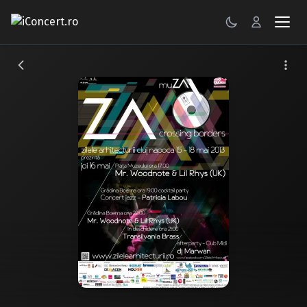
CONCERTE
FESTIVALURI
PETRECERI
ŞTIRI
RECENZII
GALERII FOTO
BILETE
Autentificare