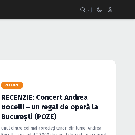
/
RECENZII
RECENZIE: Concert Andrea
Bocelli – un regal de operă la
Bucureşti (POZE)
Unul dintre cei mai apreciaţi tenori din lume, Andrea
Bocelli, a încântat 20.000 de spectatori într-un concert