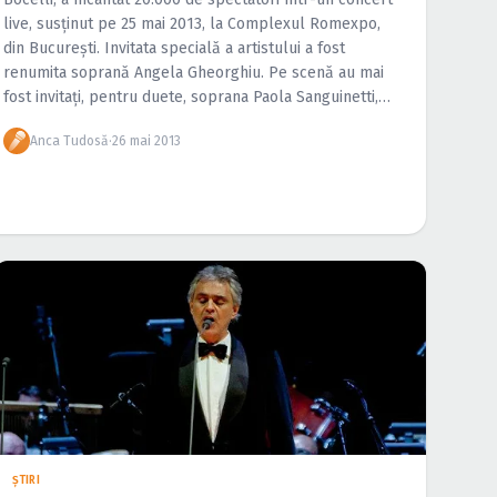
live, susţinut pe 25 mai 2013, la Complexul Romexpo,
din Bucureşti. Invitata specială a artistului a fost
renumita soprană Angela Gheorghiu. Pe scenă au mai
fost invitaţi, pentru duete, soprana Paola Sanguinetti,
contratenorul Cezar Ouatu şi grupul DIV4S. Întregul
Anca Tudosă
·
26 mai 2013
concert […]
ŞTIRI