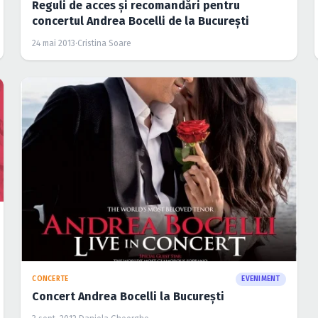
Reguli de acces şi recomandări pentru
concertul Andrea Bocelli de la Bucureşti
24 mai 2013
·
Cristina Soare
CONCERTE
EVENIMENT
Concert Andrea Bocelli la Bucureşti