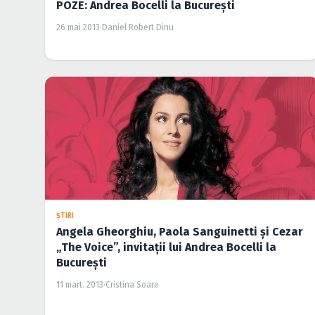
POZE: Andrea Bocelli la Bucureşti
26 mai 2013
·
Daniel Robert Dinu
ŞTIRI
Angela Gheorghiu, Paola Sanguinetti şi Cezar
„The Voice”, invitaţii lui Andrea Bocelli la
Bucureşti
11 mart. 2013
·
Cristina Soare