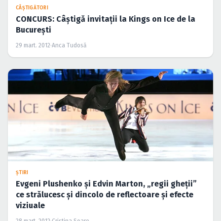
CÂŞTIGĂTORI
CONCURS: Câştigă invitaţii la Kings on Ice de la
Bucureşti
29 mart. 2012
·
Anca Tudosă
ŞTIRI
Evgeni Plushenko şi Edvin Marton, „regii gheţii”
ce strălucesc şi dincolo de reflectoare şi efecte
viziuale