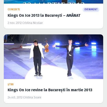
Caută în site...
CONCERTE
EVENIMENT
Kings On Ice 2013 la Bucureşti – AMÂNAT
2 nov. 2012
·
Cristina Nicolae
ŞTIRI
Kings On Ice revine la Bucureşti în martie 2013
24 oct. 2012
·
Cristina Soare