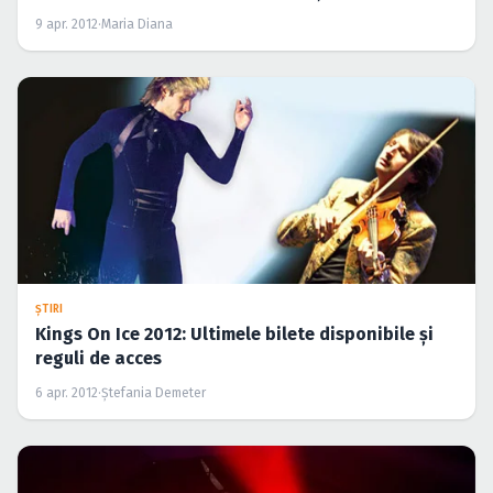
9 apr. 2012
·
Maria Diana
ŞTIRI
Kings On Ice 2012: Ultimele bilete disponibile şi
reguli de acces
6 apr. 2012
·
Ştefania Demeter