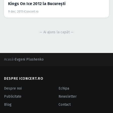
Kings On Ice 2012 la Bucureşti
9 dec. 2011
·
iConcert.ro
— Ai ajuns la capăt —
Acasă
›
Evgeni Plushenko
DESPRE ICONCERT.RO
Despre noi
Echipa
Publicitate
Newsletter
Blog
Contact