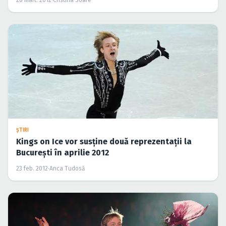
28 mart. 2012
·
Cristina Soare
ŞTIRI
Kings on Ice vor susţine două reprezentaţii la
Bucureşti în aprilie 2012
23 feb. 2012
·
Anca Tudosă