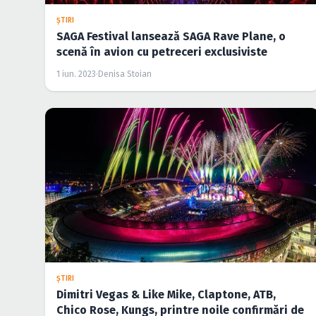
ŞTIRI
SAGA Festival lansează SAGA Rave Plane, o
scenă în avion cu petreceri exclusiviste
1 iun. 2023
·
Denisa Stoian
ŞTIRI
Dimitri Vegas & Like Mike, Claptone, ATB,
Chico Rose, Kungs, printre noile confirmări de