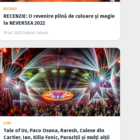
RECENZII
RECENZIE: O revenire plină de culoare și magie
la NEVERSEA 2022
18 iul. 2022
·
Gabriel Catană
ŞTIRI
Tale of Us, Paco Osuna, Raresh, Culese din
Cartier, Ian, Killa Fonic, Paraziții și mulți alții