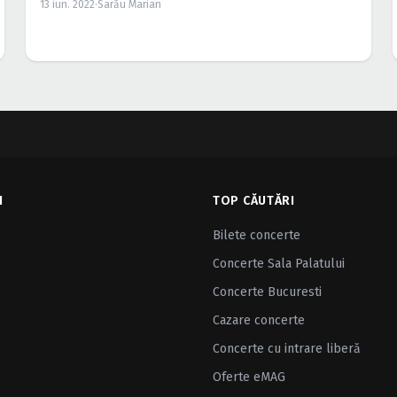
13 iun. 2022
·
Sarău Marian
I
TOP CĂUTĂRI
Bilete concerte
Concerte Sala Palatului
Concerte Bucuresti
Cazare concerte
Concerte cu intrare liberă
Oferte eMAG