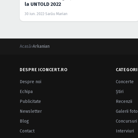
la UNTOLD 2022
30 iun. 2022
·
Sarău Marian
Acasă
›
Arkanian
DESPRE ICONCERT.RO
CATEGORI
Despre noi
Concerte
Echipa
Ştiri
Publicitate
Recenzii
Newsletter
Galerii foto
Blog
Concursuri
Contact
Interviuri