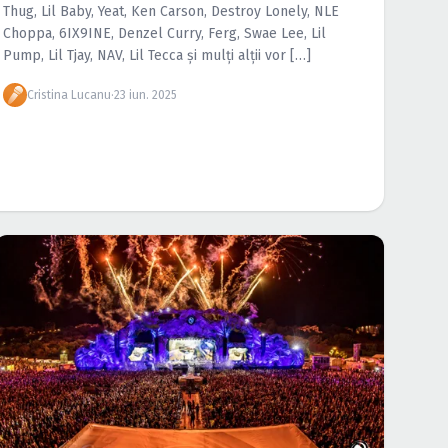
Thug, Lil Baby, Yeat, Ken Carson, Destroy Lonely, NLE
Choppa, 6IX9INE, Denzel Curry, Ferg, Swae Lee, Lil
Pump, Lil Tjay, NAV, Lil Tecca și mulți alții vor […]
Cristina Lucanu
·
23 iun. 2025