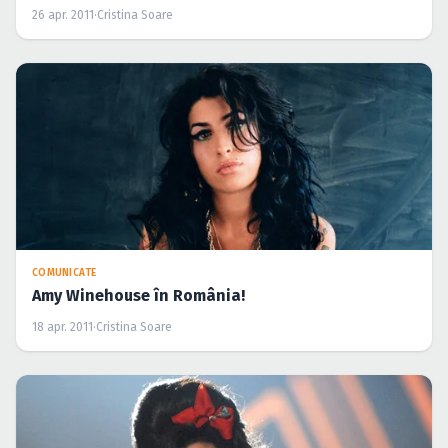
26 apr. 2011
·
Cristina Soare
COMUNICATE
Amy Winehouse în România!
18 apr. 2011
·
Cristina Soare