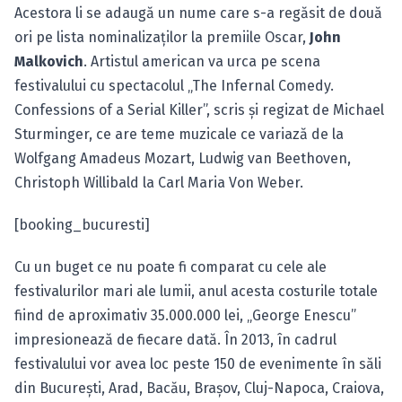
Acestora li se adaugă un nume care s-a regăsit de două
ori pe lista nominalizaţilor la premiile Oscar,
John
Malkovich
. Artistul american va urca pe scena
festivalului cu spectacolul „The Infernal Comedy.
Confessions of a Serial Killer”, scris şi regizat de Michael
Sturminger, ce are teme muzicale ce variază de la
Wolfgang Amadeus Mozart, Ludwig van Beethoven,
Christoph Willibald la Carl Maria Von Weber.
[booking_bucuresti]
Cu un buget ce nu poate fi comparat cu cele ale
festivalurilor mari ale lumii, anul acesta costurile totale
fiind de aproximativ 35.000.000 lei, „George Enescu”
impresionează de fiecare dată. În 2013, în cadrul
festivalului vor avea loc peste 150 de evenimente în săli
din Bucureşti, Arad, Bacău, Braşov, Cluj-Napoca, Craiova,