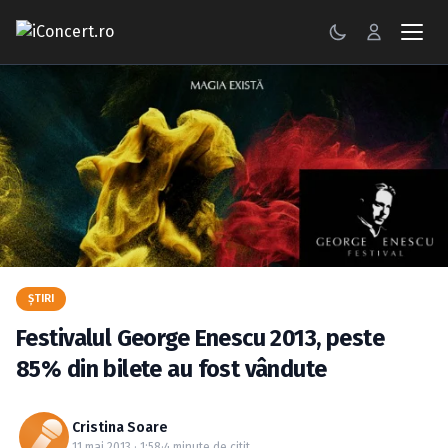
CONCERTE
FESTIVALURI
PETRECERI
ŞTIRI
RECENZII
ŞTIRI
GALERII FOTO
Festivalul George Enescu 2013, peste
BILETE
85% din bilete au fost vândute
Autentificare
Cristina Soare
11 mai 2013 · 1:58
·
4 minute de citit