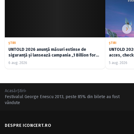
ŞTIRI
ŞTIRI
UNTOLD 2026 anunță măsuri extinse de
UNTOLD 2026:
siguranță și lansează campania „1 Billion for
acces, check-
Good”
6 aug. 2026
5 aug. 2026
Acasă
›
Ştiri
›
Festivalul George Enescu 2013, peste 85% din bilete au fost
vândute
DESPRE ICONCERT.RO