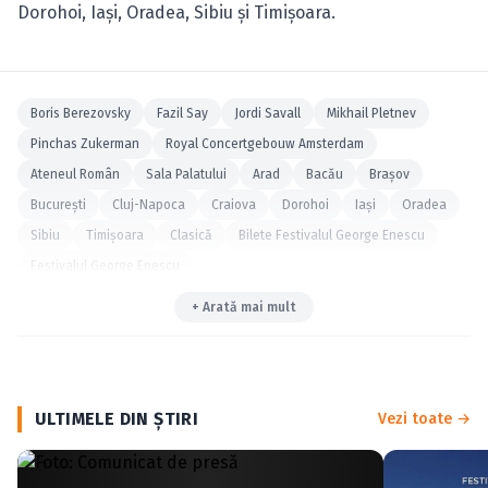
Dorohoi, Iaşi, Oradea, Sibiu şi Timişoara.
Boris Berezovsky
Fazil Say
Jordi Savall
Mikhail Pletnev
Pinchas Zukerman
Royal Concertgebouw Amsterdam
Ateneul Român
Sala Palatului
Arad
Bacău
Braşov
Bucureşti
Cluj-Napoca
Craiova
Dorohoi
Iaşi
Oradea
Sibiu
Timişoara
Clasică
Bilete Festivalul George Enescu
Festivalul George Enescu
+ Arată mai mult
ULTIMELE DIN ŞTIRI
Vezi toate →