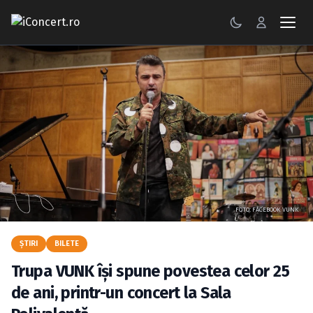
CONCERTE
FESTIVALURI
PETRECERI
ŞTIRI
RECENZII
FOTO: FACEBOOK VUNK
GALERII FOTO
ŞTIRI
BILETE
BILETE
Trupa VUNK îşi spune povestea celor 25
Autentificare
de ani, printr-un concert la Sala