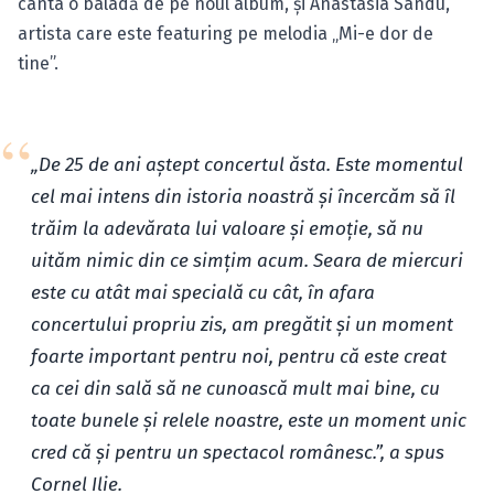
cânta o baladă de pe noul album, și Anastasia Sandu,
artista care este featuring pe melodia „Mi-e dor de
tine”.
„De 25 de ani aștept concertul ăsta. Este momentul
cel mai intens din istoria noastră și încercăm să îl
trăim la adevărata lui valoare și emoție, să nu
uităm nimic din ce simțim acum. Seara de miercuri
este cu atât mai specială cu cât, în afara
concertului propriu zis, am pregătit și un moment
foarte important pentru noi, pentru că este creat
ca cei din sală să ne cunoască mult mai bine, cu
toate bunele și relele noastre, este un moment unic
cred că și pentru un spectacol românesc.”, a spus
Cornel Ilie.