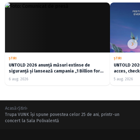
ŞTIRI
ŞTIRI
UNTOLD 2026 anunță măsuri extinse de
UNTOLD 2026:
siguranță și lansează campania „1 Billion for
acces, check-
Good”
6 aug. 2026
5 aug. 2026
Acasă
›
Ştiri
›
Trupa VUNK îşi spune povestea celor 25 de ani, printr-un
concert la Sala Polivalentă