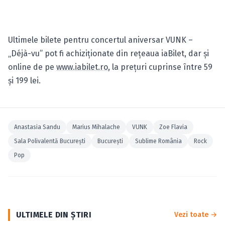
Ultimele bilete pentru concertul aniversar VUNK –
„Déjà-vu” pot fi achiziţionate din rețeaua iaBilet, dar și
online de pe
www.iabilet.ro
, la preţuri cuprinse între 59
şi 199 lei.
Anastasia Sandu
Marius Mihalache
VUNK
Zoe Flavia
Sala Polivalentă Bucureşti
Bucureşti
Sublime România
Rock
Pop
ULTIMELE DIN ŞTIRI
Vezi toate →