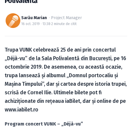
Polivalentă
Caută în site...
Sarău Marian
· Project Manager
16 oct. 2019 · 13:38
·
2 minute de citit
Trupa VUNK celebrează 25 de ani prin
concertul
„Déjà-vu” de la Sala Polivalentă din Bucureşti
, pe 16
octombrie 2019. De asemenea, cu această ocazie,
trupa lansează şi albumul „Domnul portocaliu şi
Maşina Timpului”, dar și cartea despre istoria trupei,
scrisă de Cornel Ilie. Ultimele bilete pot fi
achiziţionate din rețeaua iaBilet, dar și online de pe
www.iabilet.ro
Program concert VUNK – „Déjà-vu”