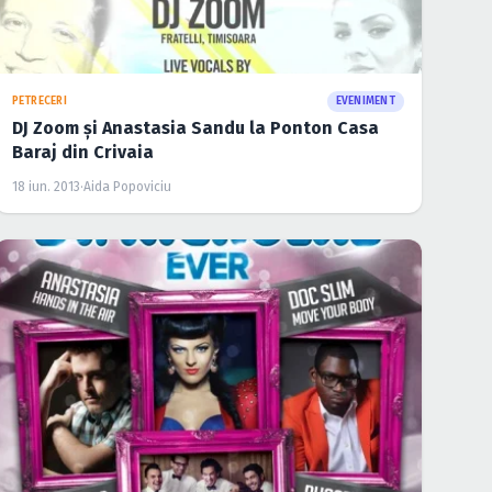
PETRECERI
EVENIMENT
DJ Zoom şi Anastasia Sandu la Ponton Casa
Baraj din Crivaia
18 iun. 2013
·
Aida Popoviciu