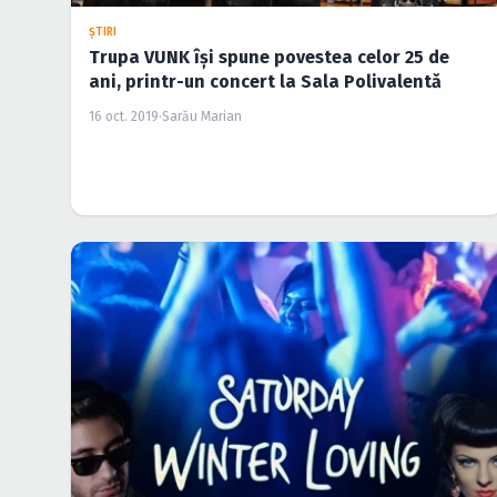
ŞTIRI
Trupa VUNK îşi spune povestea celor 25 de
ani, printr-un concert la Sala Polivalentă
16 oct. 2019
·
Sarău Marian