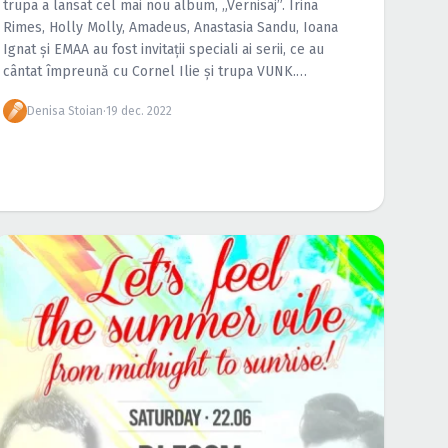
trupa a lansat cel mai nou album, „Vernisaj”. Irina
Rimes, Holly Molly, Amadeus, Anastasia Sandu, Ioana
Ignat și EMAA au fost invitații speciali ai serii, ce au
cântat împreună cu Cornel Ilie și trupa VUNK.
Urmăreşte […]
Denisa Stoian
·
19 dec. 2022