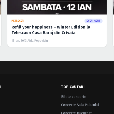
PETRECERI
EVENIMENT
Refill your happiness – Winter Edition la
Telescaun Casa Baraj din Crivaia
11 ian. 2013
·
Aida Popoviciu
I
TOP CĂUTĂRI
Bilete concerte
Concerte Sala Palatului
Concerte Bucuresti