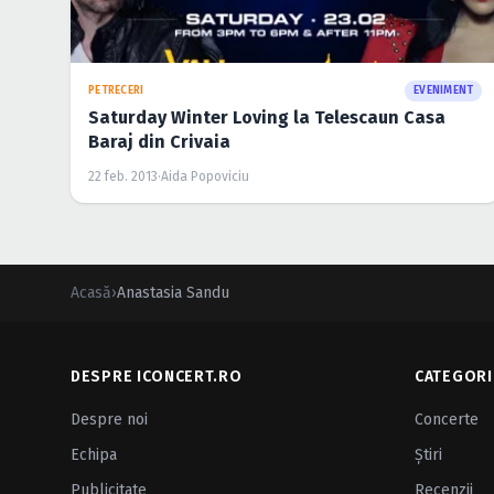
PETRECERI
EVENIMENT
Saturday Winter Loving la Telescaun Casa
Baraj din Crivaia
22 feb. 2013
·
Aida Popoviciu
Acasă
›
Anastasia Sandu
DESPRE ICONCERT.RO
CATEGORI
Despre noi
Concerte
Echipa
Ştiri
Publicitate
Recenzii