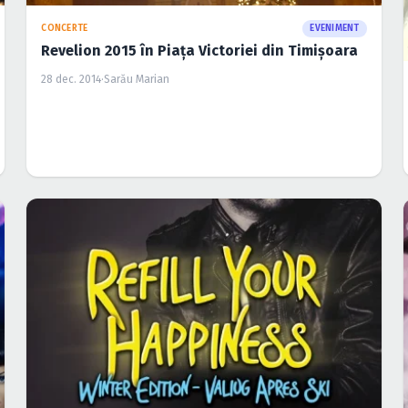
CONCERTE
EVENIMENT
Revelion 2015 în Piaţa Victoriei din Timişoara
28 dec. 2014
·
Sarău Marian