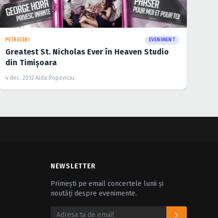
PETRECERI
EVENIMENT
Greatest St. Nicholas Ever în Heaven Studio
din Timişoara
4 dec. 2012
·
Aida Popoviciu
NEWSLETTER
Primești pe email concertele lunii și
noutăți despre evenimente.