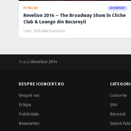
PETRECERI
EVENIMENT
Revelion 2014 – The Broadway Show în Cliche
Club & Lounge din Bucureşti
2 dec. 2013
·
Aida Popoviciu
Acasă
›
Revelion 2014
DESPRE ICONCERT.RO
CATEGORI
Despre noi
Concerte
Echipa
Ştiri
Publicitate
Recenzii
Newsletter
Galerii foto