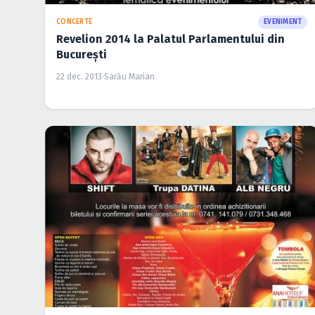
CONCERTE
EVENIMENT
Revelion 2014 la Palatul Parlamentului din
Bucureşti
22 dec. 2013
·
Sarău Marian