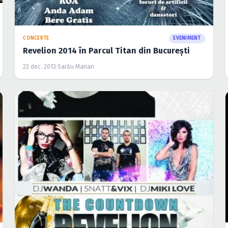
CONCERTE
EVENIMENT
Revelion 2014 în Parcul Titan din Bucureşti
22 dec. 2013
·
Sarău Marian