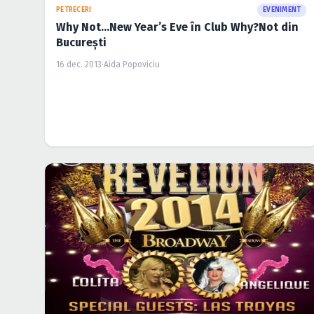
PETRECERI
EVENIMENT
Why Not…New Year’s Eve în Club Why?Not din
Bucureşti
16 dec. 2013
·
Aida Popoviciu