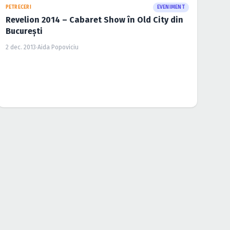
PETRECERI
EVENIMENT
Revelion 2014 – Cabaret Show în Old City din
Bucureşti
2 dec. 2013
·
Aida Popoviciu