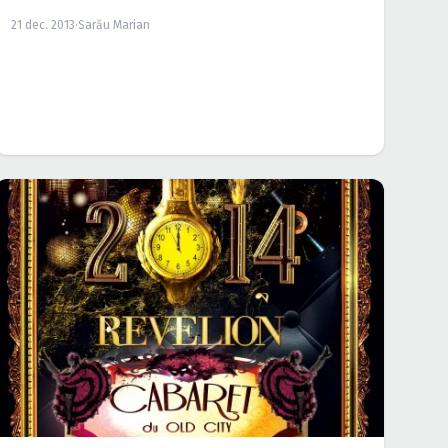
21 dec. 2013
·
Sarău Marian