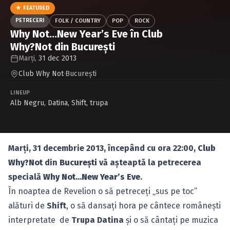
Caută în site...
★ FEATURED
PETRECERI
FOLK / COUNTRY
POP
ROCK
Why Not…New Year’s Eve în Club
Why?Not din Bucureşti
Marți,
31 dec 2013
Club Why Not
·
Bucureşti
LINEUP
Alb Negru
,
Datina
,
Shift
,
trupa
Marţi, 31 decembrie 2013, începând cu ora 22:00,
Club
Why?Not
din
Bucureşti
vă aşteaptă la petrecerea
specială
Why Not…New Year’s Eve
.
În noaptea de Revelion o să petreceţi „sus pe toc”
alături de
Shift
, o să dansaţi hora pe cântece româneşti
interpretate de
Trupa Datina
şi o să cântaţi pe muzica