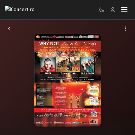
CONCERTE
FESTIVALURI
PETRECERI
ŞTIRI
RECENZII
GALERII FOTO
BILETE
Autentificare