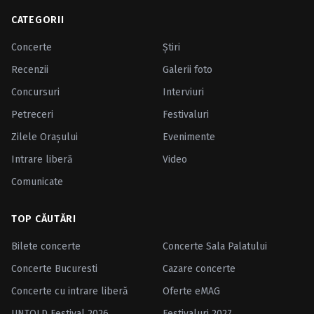
CATEGORII
Concerte
Ştiri
Recenzii
Galerii foto
Concursuri
Interviuri
Petreceri
Festivaluri
Zilele Oraşului
Evenimente
Intrare liberă
Video
Comunicate
TOP CĂUTĂRI
Bilete concerte
Concerte Sala Palatului
Concerte Bucuresti
Cazare concerte
Concerte cu intrare liberă
Oferte eMAG
UNTOLD Festival 2026
Festivaluri 2027