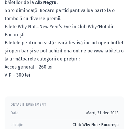
băieţilor de la
Alb Negru.
Spre dimineaţă, fiecare participant va lua parte la o
tombolă cu diverse premii.
Bilete Why Not…New Year’s Eve în Club Why?Not din
Bucureşti
Biletele pentru această seară festivă includ open buffet
şi open bar şi se pot achiziţiona online pe
www.iabilet.ro
la următoarele categorii de preţuri:
Acces general – 260 lei
VIP – 300 lei
DETALII EVENIMENT
Data
Marți, 31 dec 2013
Locație
Club Why Not
·
Bucureşti