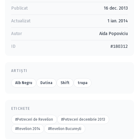
Publicat
16 dec. 2013
Actualizat
1 ian. 2014
Autor
Aida Popoviciu
ID
#180312
ARTIȘTI
Alb Negru
Datina
Shift
trupa
ETICHETE
#Petreceri de Revelion
#Petreceri decembrie 2013
#Revelion 2014
#Revelion Bucureşti