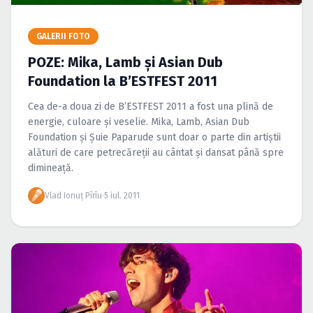
Caută în site...
GALERII FOTO
POZE: Mika, Lamb şi Asian Dub
Foundation la B’ESTFEST 2011
Cea de-a doua zi de B’ESTFEST 2011 a fost una plină de
energie, culoare şi veselie. Mika, Lamb, Asian Dub
Foundation şi Şuie Paparude sunt doar o parte din artiştii
alături de care petrecăreţii au cântat şi dansat până spre
dimineaţă.
Vlad Ionuţ Pîrîu
·
5 iul. 2011