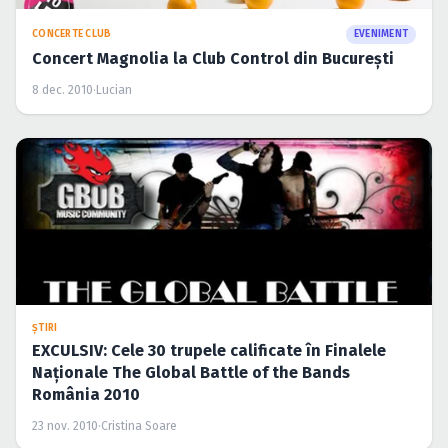
CONCERTE CLUB
EVENIMENT
Concert Magnolia la Club Control din Bucureşti
8 dec. 2010
·
Lucian
ŞTIRI
EXCULSIV: Cele 30 trupele calificate în Finalele
Naţionale The Global Battle of the Bands
România 2010
23 nov. 2010
·
Cristina Soare