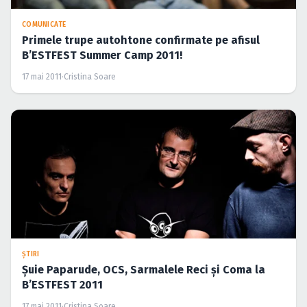
COMUNICATE
Primele trupe autohtone confirmate pe afisul
B’ESTFEST Summer Camp 2011!
17 mai 2011
·
Cristina Soare
ŞTIRI
Şuie Paparude, OCS, Sarmalele Reci şi Coma la
B’ESTFEST 2011
17 mai 2011
·
Cristina Soare