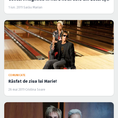
1 iun. 2011
·
Sarău Marian
COMUNICATE
Răsfat de ziua lui Marie!
26 mai 2011
·
Cristina Soare