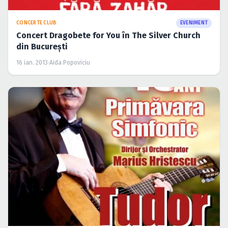
CONCERTE CLUB
EVENIMENT
Concert Dragobete for You în The Silver Church
din Bucureşti
16 ian. 2013
·
Aida Popoviciu