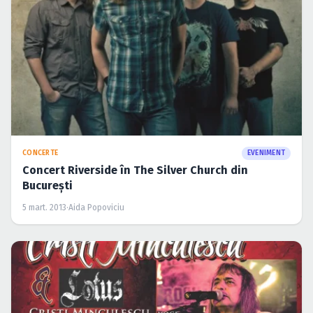
CONCERTE
EVENIMENT
Concert Riverside în The Silver Church din
Bucureşti
5 mart. 2013
·
Aida Popoviciu