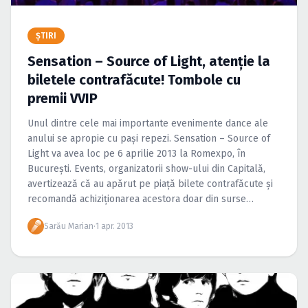
Caută în site...
ŞTIRI
Sensation – Source of Light, atenţie la
biletele contrafăcute! Tombole cu
premii VVIP
Unul dintre cele mai importante evenimente dance ale
anului se apropie cu paşi repezi. Sensation – Source of
Light va avea loc pe 6 aprilie 2013 la Romexpo, în
Bucureşti. Events, organizatorii show-ului din Capitală,
avertizează că au apărut pe piaţă bilete contrafăcute şi
recomandă achiziţionarea acestora doar din surse
oficiale.
Sarău Marian
·
1 apr. 2013