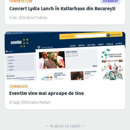
CONCERTE CLUB
EVENIMENT
Concert Lydia Lunch în Kulturhaus din Bucureşti
5 ian. 2012
·
Anca Tudosă
COMUNICATE
Eventim vine mai aproape de tine
31 aug. 2010
·
Sarău Marian
— Ai ajuns la capăt —