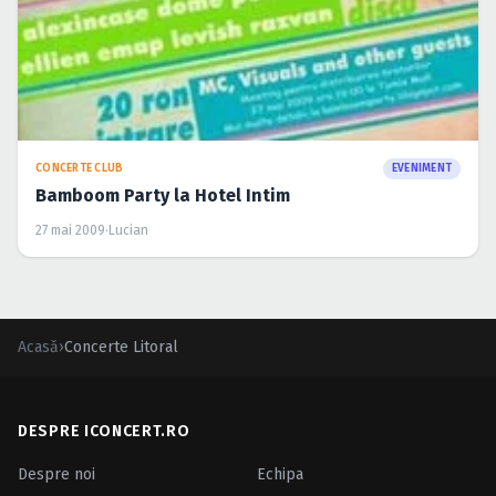
CONCERTE CLUB
EVENIMENT
Bamboom Party la Hotel Intim
27 mai 2009
·
Lucian
Acasă
›
Concerte Litoral
DESPRE ICONCERT.RO
Despre noi
Echipa