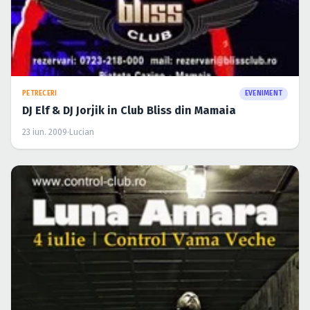
PETRECERI
EVENIMENT
DJ Elf & DJ Jorjik in Club Bliss din Mamaia
23 iun. 2009
·
Lucian