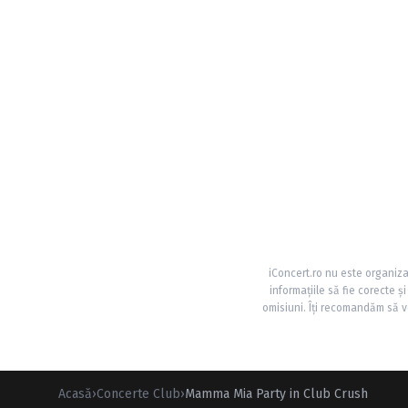
iConcert.ro nu este organiza
informațiile să fie corecte 
omisiuni. Îți recomandăm să ve
Acasă
›
Concerte Club
›
Mamma Mia Party in Club Crush