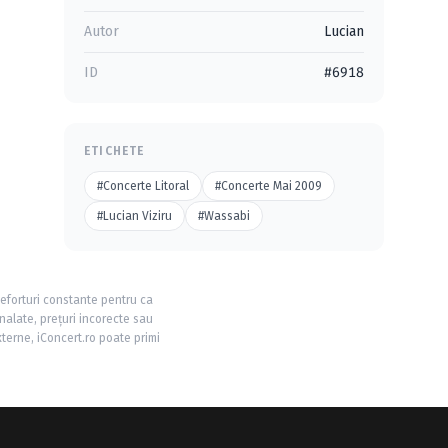
Autor
Lucian
ID
#6918
ETICHETE
#Concerte Litoral
#Concerte Mai 2009
#Lucian Viziru
#Wassabi
 eforturi constante pentru ca
nalate, prețuri incorecte sau
xterne, iConcert.ro poate primi