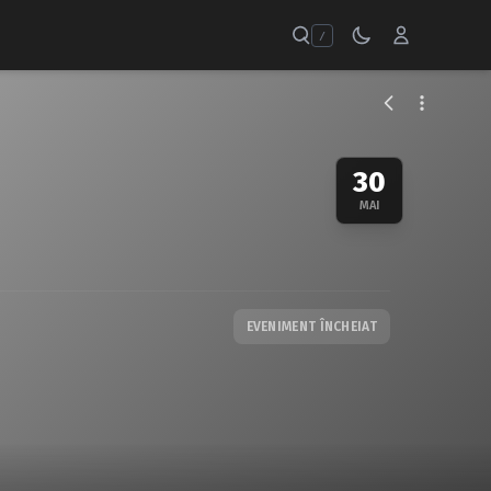
/
30
MAI
EVENIMENT ÎNCHEIAT