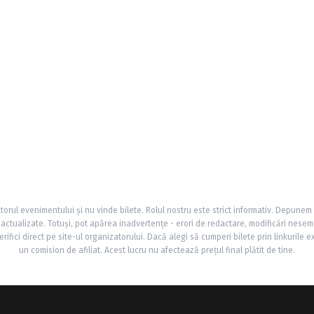
torul evenimentului și nu vinde bilete. Rolul nostru este strict informativ. Depunem
și actualizate. Totuși, pot apărea inadvertențe - erori de redactare, modificări nesem
rifici direct pe site-ul organizatorului. Dacă alegi să cumperi bilete prin linkurile e
un comision de afiliat. Acest lucru nu afectează prețul final plătit de tine.