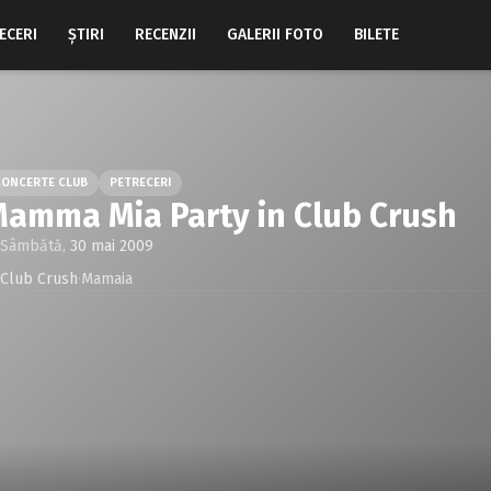
ECERI
ŞTIRI
RECENZII
GALERII FOTO
BILETE
CONCERTE CLUB
PETRECERI
amma Mia Party in Club Crush
Sâmbătă,
30 mai 2009
Club Crush
·
Mamaia