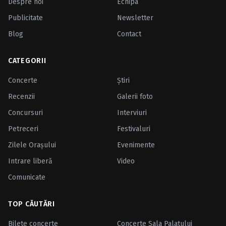
Despre noi
Echipa
Publicitate
Newsletter
Blog
Contact
CATEGORII
Concerte
Ştiri
Recenzii
Galerii foto
Concursuri
Interviuri
Petreceri
Festivaluri
Zilele Oraşului
Evenimente
Intrare liberă
Video
Comunicate
TOP CĂUTĂRI
Bilete concerte
Concerte Sala Palatului