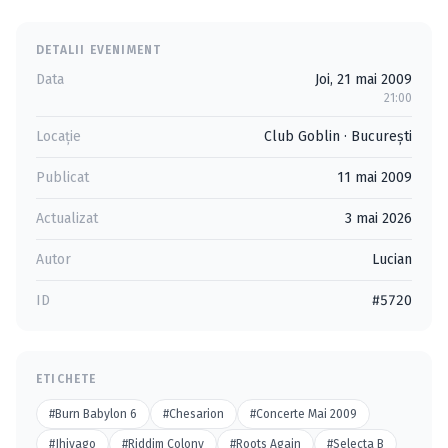
DETALII EVENIMENT
Data
Joi, 21 mai 2009
21:00
Locație
Club Goblin
·
Bucureşti
Publicat
11 mai 2009
Actualizat
3 mai 2026
Autor
Lucian
ID
#5720
ETICHETE
#Burn Babylon 6
#Chesarion
#Concerte Mai 2009
#Jhivago
#Riddim Colony
#Roots Again
#Selecta B