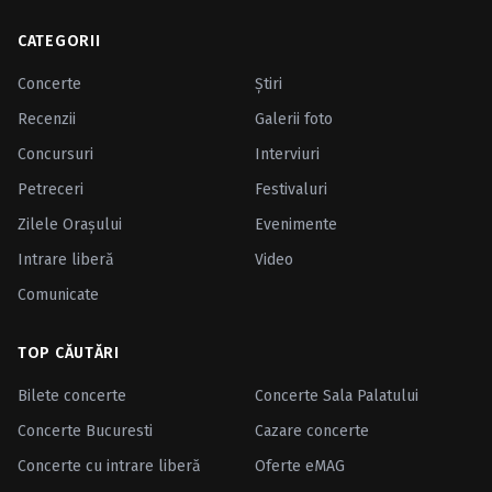
CATEGORII
Concerte
Ştiri
Recenzii
Galerii foto
Concursuri
Interviuri
Petreceri
Festivaluri
Zilele Oraşului
Evenimente
Intrare liberă
Video
Comunicate
TOP CĂUTĂRI
Bilete concerte
Concerte Sala Palatului
Concerte Bucuresti
Cazare concerte
Concerte cu intrare liberă
Oferte eMAG