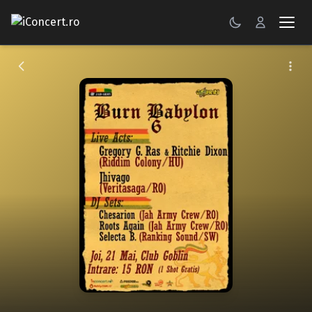
CONCERTE
FESTIVALURI
PETRECERI
ŞTIRI
RECENZII
GALERII FOTO
BILETE
Autentificare