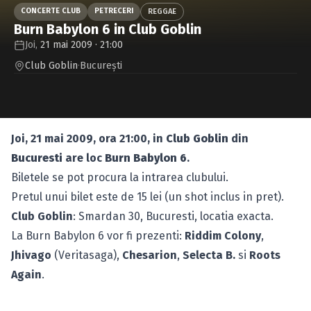
Caută în site...
CONCERTE CLUB
PETRECERI
REGGAE
Burn Babylon 6 in Club Goblin
Joi,
21 mai 2009 · 21:00
Club Goblin
·
Bucureşti
Joi, 21 mai 2009, ora 21:00, in
Club Goblin
din
Bucuresti
are loc
Burn Babylon 6
.
Biletele se pot procura la intrarea clubului.
Pretul unui bilet este de 15 lei (un shot inclus in pret).
Club Goblin
: Smardan 30, Bucuresti,
locatia exacta.
La Burn Babylon 6 vor fi prezenti:
Riddim Colony
,
Jhivago
(Veritasaga),
Chesarion
,
Selecta B.
si
Roots
Again
.