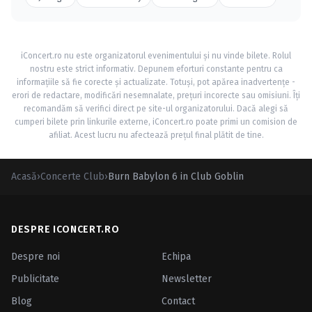
iConcert.ro nu este organizatorul evenimentului și nu vinde bilete. Rolul
nostru este strict informativ. Depunem eforturi constante pentru ca
informațiile să fie corecte și actualizate. Totuși, pot apărea inadvertențe -
erori de redactare, modificări nesemnalate, prețuri incorecte sau omisiuni. Îți
recomandăm să verifici direct pe site-ul organizatorului. Dacă alegi să
cumperi bilete prin linkurile externe, iConcert.ro poate primi un comision de
afiliat. Acest lucru nu afectează prețul final plătit de tine.
Acasă
›
Concerte Club
›
Burn Babylon 6 in Club Goblin
DESPRE ICONCERT.RO
Despre noi
Echipa
Publicitate
Newsletter
Blog
Contact